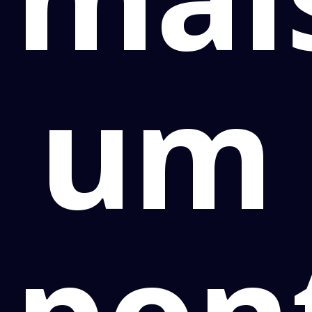
um
pon