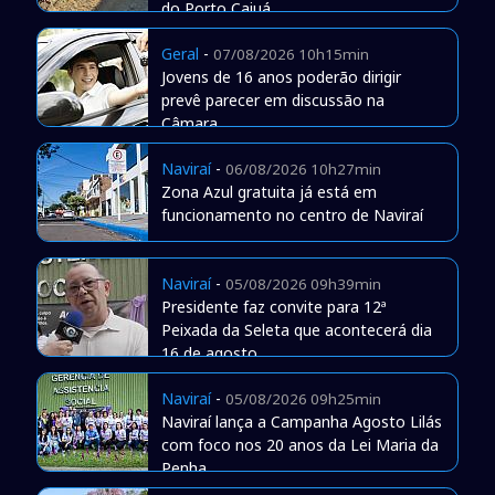
do Porto Caiuá
Geral
-
07/08/2026 10h15min
Jovens de 16 anos poderão dirigir
prevê parecer em discussão na
Câmara
Naviraí
-
06/08/2026 10h27min
Zona Azul gratuita já está em
funcionamento no centro de Naviraí
Naviraí
-
05/08/2026 09h39min
Presidente faz convite para 12ª
Peixada da Seleta que acontecerá dia
16 de agosto
Naviraí
-
05/08/2026 09h25min
Naviraí lança a Campanha Agosto Lilás
com foco nos 20 anos da Lei Maria da
Penha