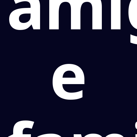
ami
e