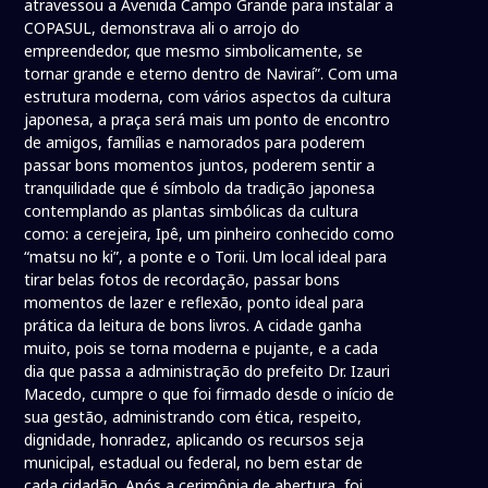
atravessou a Avenida Campo Grande para instalar a
COPASUL, demonstrava ali o arrojo do
empreendedor, que mesmo simbolicamente, se
tornar grande e eterno dentro de Naviraí”. Com uma
estrutura moderna, com vários aspectos da cultura
japonesa, a praça será mais um ponto de encontro
de amigos, famílias e namorados para poderem
passar bons momentos juntos, poderem sentir a
tranquilidade que é símbolo da tradição japonesa
contemplando as plantas simbólicas da cultura
como: a cerejeira, Ipê, um pinheiro conhecido como
“matsu no ki”, a ponte e o Torii. Um local ideal para
tirar belas fotos de recordação, passar bons
momentos de lazer e reflexão, ponto ideal para
prática da leitura de bons livros. A cidade ganha
muito, pois se torna moderna e pujante, e a cada
dia que passa a administração do prefeito Dr. Izauri
Macedo, cumpre o que foi firmado desde o início de
sua gestão, administrando com ética, respeito,
dignidade, honradez, aplicando os recursos seja
municipal, estadual ou federal, no bem estar de
cada cidadão. Após a cerimônia de abertura, foi