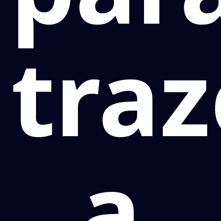
traz
a