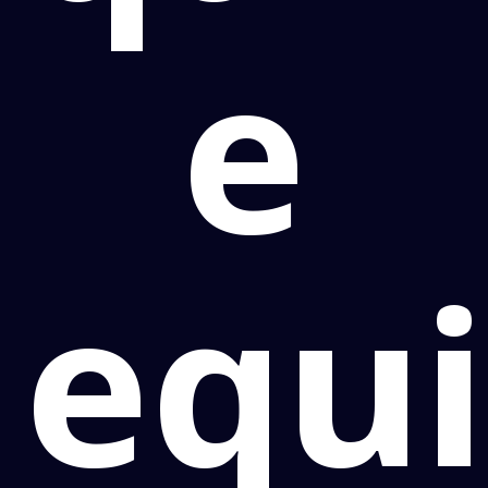
e
equ