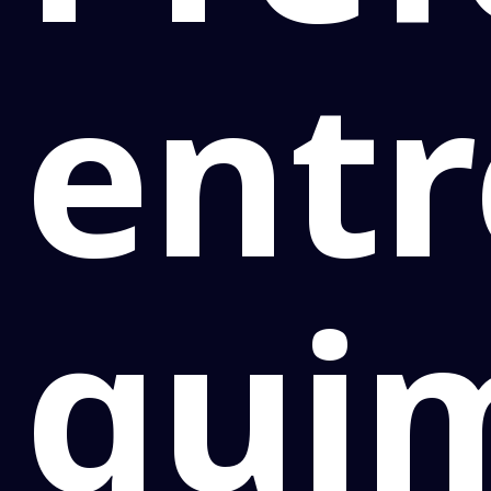
ent
qui