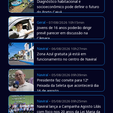
Diagnóstico habitacional e
socioeconômico pode definir o futuro
do Porto Caiuá
Geral
-
07/08/2026 10h15min
Jovens de 16 anos poderão dirigir
prevê parecer em discussão na
Câmara
Naviraí
-
06/08/2026 10h27min
Zona Azul gratuita já está em
funcionamento no centro de Naviraí
Naviraí
-
05/08/2026 09h39min
Presidente faz convite para 12ª
Peixada da Seleta que acontecerá dia
16 de agosto
Naviraí
-
05/08/2026 09h25min
Naviraí lança a Campanha Agosto Lilás
com foco nos 20 anos da Lei Maria da