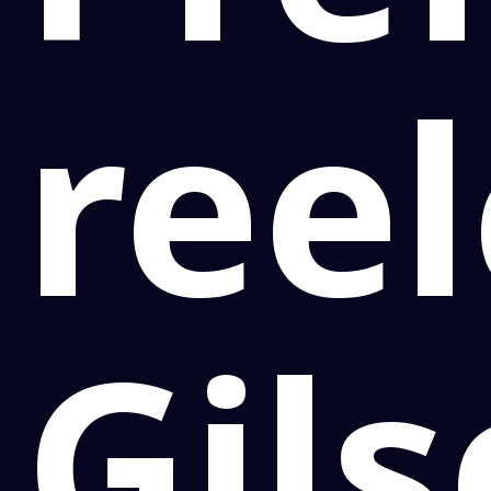
reel
Gil