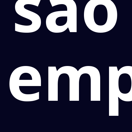
são
emp