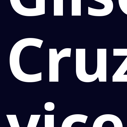
Cru
vice