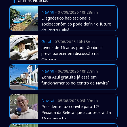
Últimas Notícias
Naviraí
-
07/08/2026 10h28min
Diagnóstico habitacional e
socioeconômico pode definir o futuro
do Porto Caiuá
Geral
-
07/08/2026 10h15min
Jovens de 16 anos poderão dirigir
prevê parecer em discussão na
Câmara
Naviraí
-
06/08/2026 10h27min
Zona Azul gratuita já está em
funcionamento no centro de Naviraí
Naviraí
-
05/08/2026 09h39min
Presidente faz convite para 12ª
Peixada da Seleta que acontecerá dia
16 de agosto