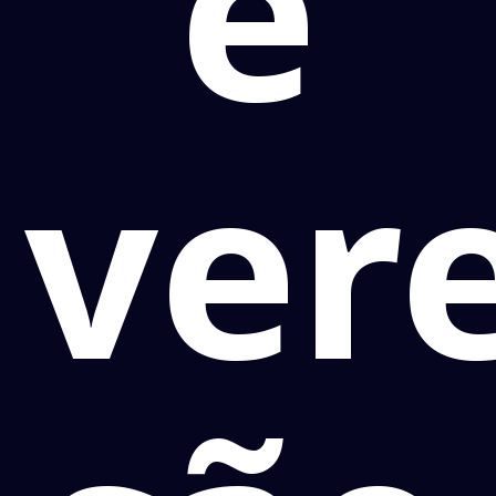
e
ver