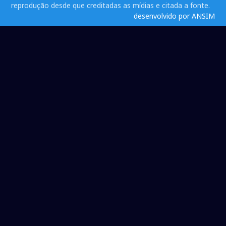
reprodução desde que creditadas as mídias e citada a fonte.
desenvolvido por ANSIM