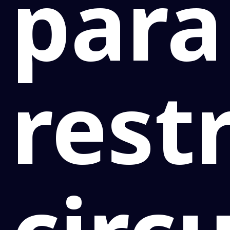
para
rest