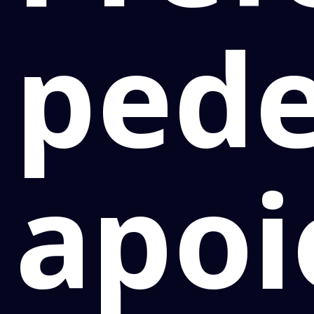
ped
apoi