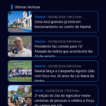
Últimas Notícias
Naviraí
-
06/08/2026 10h27min
Zona Azul gratuita já está em
funcionamento no centro de Naviraí
Naviraí
-
05/08/2026 09h39min
Presidente faz convite para 12ª
Peixada da Seleta que acontecerá dia
16 de agosto
Naviraí
-
05/08/2026 09h25min
Naviraí lança a Campanha Agosto Lilás
com foco nos 20 anos da Lei Maria da
Penha
Geral
-
03/08/2026 17h31min
2ª edição do Dia do Agricultor reúne
centenas de pessoas e celebra a força
do campo em Juti