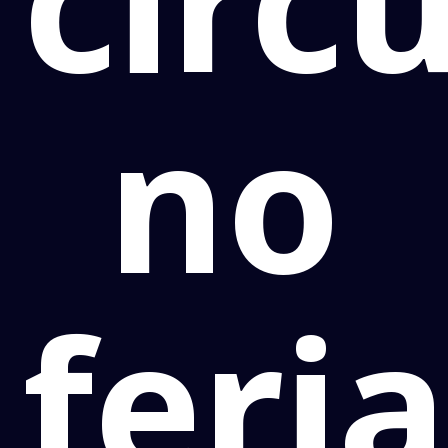
circ
no
feri