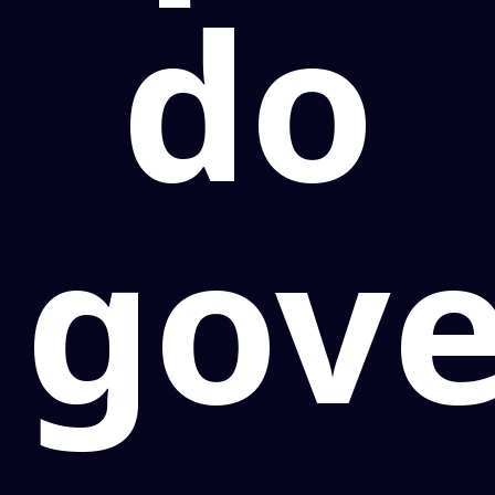
do
gov