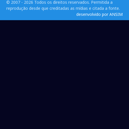
© 2007 - 2026 Todos os direitos reservados. Permitida a
reprodução desde que creditadas as mídias e citada a fonte.
desenvolvido por ANSIM