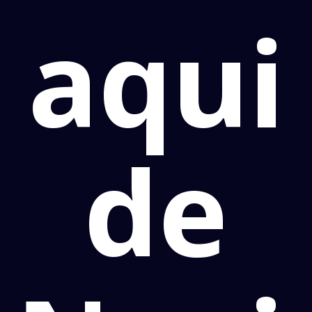
aqui
de