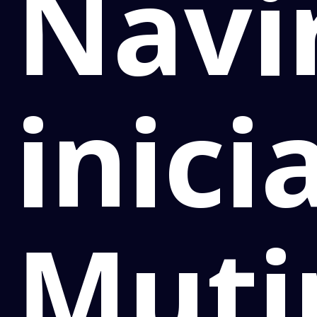
Navi
inici
Muti