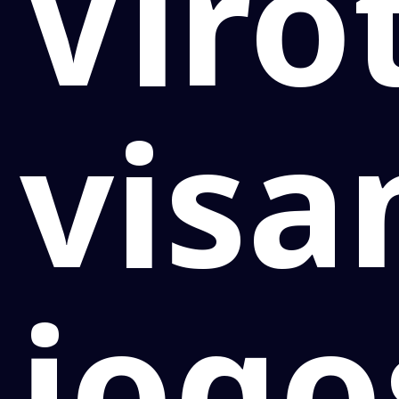
Viro
visa
jogo