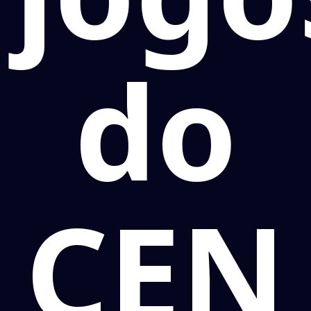
do
CEN