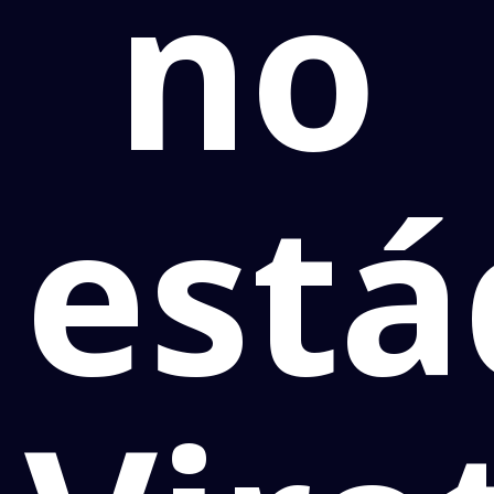
no
está