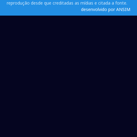
reprodução desde que creditadas as mídias e citada a fonte.
desenvolvido por ANSIM