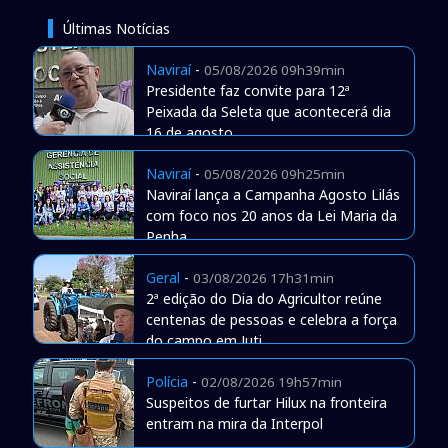
Últimas Notícias
Naviraí
-
05/08/2026 09h39min
Presidente faz convite para 12ª
Peixada da Seleta que acontecerá dia
16 de agosto
Naviraí
-
05/08/2026 09h25min
Naviraí lança a Campanha Agosto Lilás
com foco nos 20 anos da Lei Maria da
Penha
Geral
-
03/08/2026 17h31min
2ª edição do Dia do Agricultor reúne
centenas de pessoas e celebra a força
do campo em Juti
Polícia
-
02/08/2026 19h57min
Suspeitos de furtar Hilux na fronteira
entram na mira da Interpol