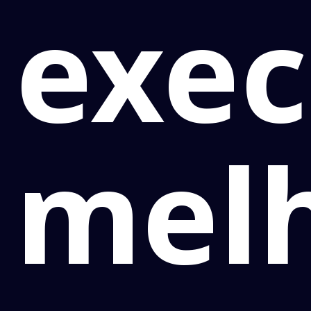
exec
melh