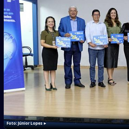
Foto: Júnior Lopes
►