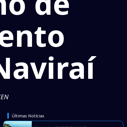
no de
ento
aviraí
CEN
Últimas Notícias