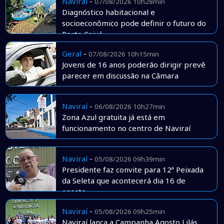
Naviraí
-
07/08/2026 10h28min
Diagnóstico habitacional e
socioeconômico pode definir o futuro do
Porto Caiuá
Geral
-
07/08/2026 10h15min
Jovens de 16 anos poderão dirigir prevê
parecer em discussão na Câmara
Naviraí
-
06/08/2026 10h27min
Zona Azul gratuita já está em
funcionamento no centro de Naviraí
Naviraí
-
05/08/2026 09h39min
Presidente faz convite para 12ª Peixada
da Seleta que acontecerá dia 16 de
agosto
Naviraí
-
05/08/2026 09h25min
Naviraí lança a Campanha Agosto Lilás