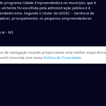
 do programa Cidade Empreendedora no município, que é
 vertente foi escolhida pela administração pública e é
endedorismo. Segundo o titular da GEDEC – Gerência de
rtalecer, principalmente, os pequenos empreendedores
raí - MS
os de navegação visando proporcionar uma melhor experiência
r, você concorda com nossa
Política de Privacidade
.