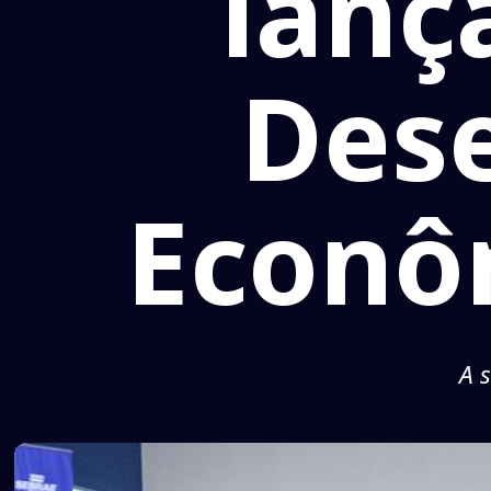
lanç
Des
Econô
A 