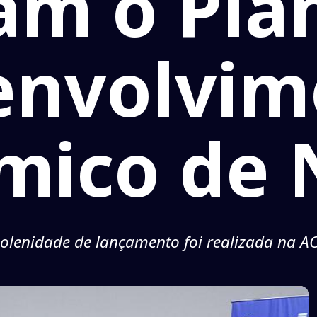
am o Pla
envolvim
mico de N
solenidade de lançamento foi realizada na A