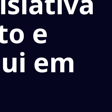
slativa
to e
qui em