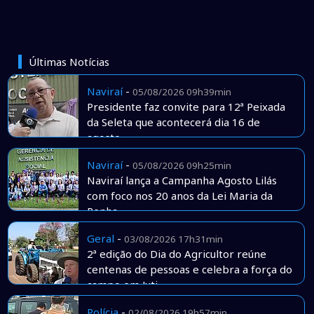
Últimas Notícias
Naviraí
-
05/08/2026 09h39min
Presidente faz convite para 12ª Peixada
da Seleta que acontecerá dia 16 de
agosto
Naviraí
-
05/08/2026 09h25min
Naviraí lança a Campanha Agosto Lilás
com foco nos 20 anos da Lei Maria da
Penha
Geral
-
03/08/2026 17h31min
2ª edição do Dia do Agricultor reúne
centenas de pessoas e celebra a força do
campo em Juti
Polícia
-
02/08/2026 19h57min