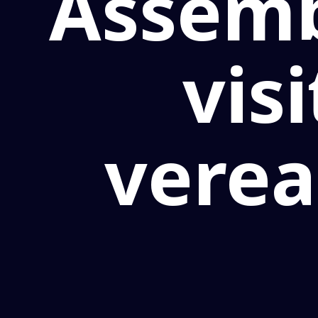
Assemb
vis
verea