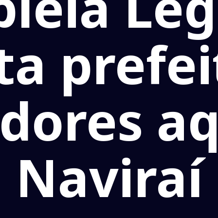
leia Legi
ita prefei
dores a
Naviraí