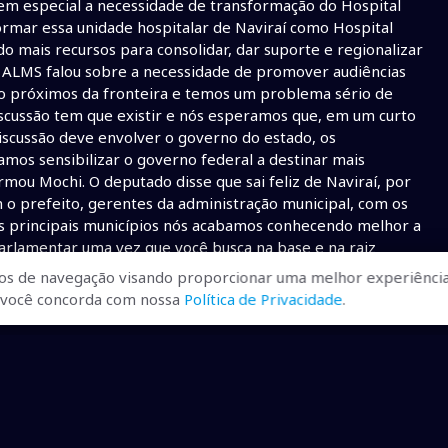
 em especial a necessidade de transformação do Hospital
formar essa unidade hospitalar de Naviraí como Hospital
o mais recursos para consolidar, dar suporte e regionalizar
da ALMS falou sobre a necessidade de promover audiências
o próximos da fronteira e temos um problema sério de
iscussão tem que existir e nós esperamos que, em um curto
scussão deve envolver o governo do estado, os
amos sensibilizar o governo federal a destinar mais
rmou Mochi. O deputado disse que sai feliz de Naviraí, por
o prefeito, gerentes da administração municipal, com os
s principais municípios nós acabamos conhecendo melhor a
arlamentar uma vez que você busca na base e na raiz
luções e aprimorar as ações do nosso mandato na
os de navegação visando proporcionar uma melhor experiência
Naviraí tem um deputado estadual atuante, que é o deputado
r, você concorda com nossa
Política de Privacidade
.
 Legislativa, com quem mantém uma relação harmoniosa,