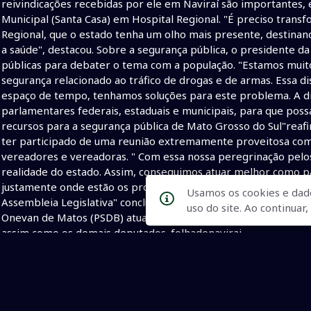
reivindicações recebidas por ele em Naviraí são importantes,
Municipal (Santa Casa) em Hospital Regional. "É preciso trans
Regional, que o estado tenha um olho mais presente, destinand
a saúde", destacou. Sobre a segurança pública, o presidente 
públicas para debater o tema com a população. "Estamos muit
segurança relacionado ao tráfico de drogas e de armas. Essa d
espaço de tempo, tenhamos soluções para este problema. A di
parlamentares federais, estaduais e municipais, para que poss
recursos para a segurança pública de Mato Grosso do Sul"reafi
ter participado de uma reunião extremamente proveitosa com 
vereadores e vereadoras. " Com essa nossa peregrinação pelo
realidade do estado. Assim, conseguimos atuar melhor como p
justamente onde estão os problemas meios para encontrar so
Usamos os cookies e dad
Assembleia Legislativa" concluiu Júnior Mochi, afirmando que 
uso do site. Ao continua
Onevan de Matos (PSDB) atual vice-presidente da Assembleia
assim como os demais deputados. folhadenavirai
• Presidente
• Assembléia Legislativa
• Junior Mochi