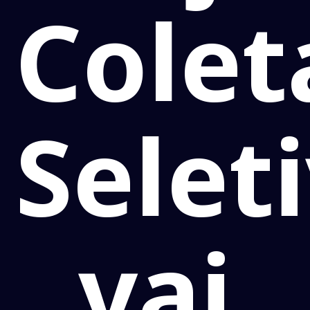
Colet
Selet
vai