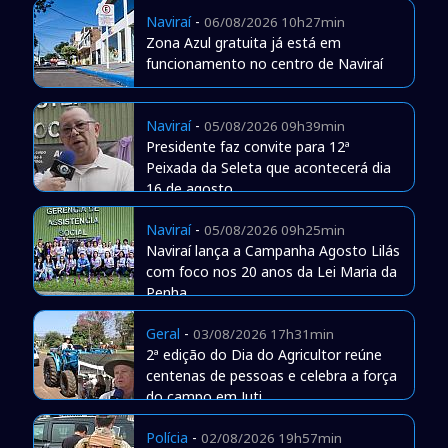
Naviraí
-
06/08/2026 10h27min
Zona Azul gratuita já está em
funcionamento no centro de Naviraí
Naviraí
-
05/08/2026 09h39min
Presidente faz convite para 12ª
Peixada da Seleta que acontecerá dia
16 de agosto
Naviraí
-
05/08/2026 09h25min
Naviraí lança a Campanha Agosto Lilás
com foco nos 20 anos da Lei Maria da
Penha
Geral
-
03/08/2026 17h31min
2ª edição do Dia do Agricultor reúne
centenas de pessoas e celebra a força
do campo em Juti
Polícia
-
02/08/2026 19h57min