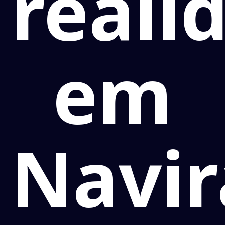
reali
em
Navir