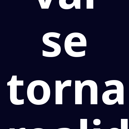
se
torn