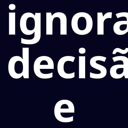
ignor
decis
e