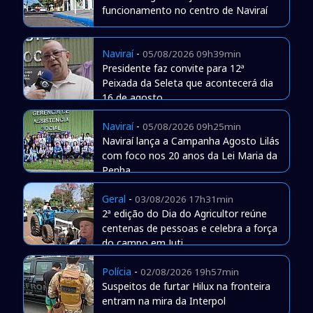
funcionamento no centro de Naviraí
Naviraí
-
05/08/2026 09h39min
Presidente faz convite para 12ª
Peixada da Seleta que acontecerá dia
16 de agosto
Naviraí
-
05/08/2026 09h25min
Naviraí lança a Campanha Agosto Lilás
com foco nos 20 anos da Lei Maria da
Penha
Geral
-
03/08/2026 17h31min
2ª edição do Dia do Agricultor reúne
centenas de pessoas e celebra a força
do campo em Juti
Polícia
-
02/08/2026 19h57min
Suspeitos de furtar Hilux na fronteira
entram na mira da Interpol