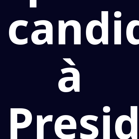
candi
à
Presi