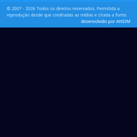
© 2007 - 2026 Todos os direitos reservados. Permitida a
reprodução desde que creditadas as mídias e citada a fonte.
desenvolvido por ANSIM