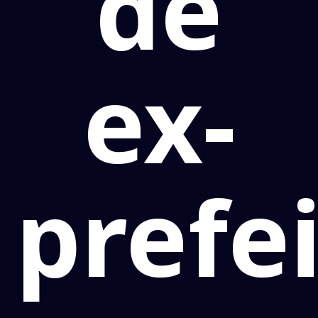
de
ex-
prefe