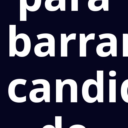
barra
candi