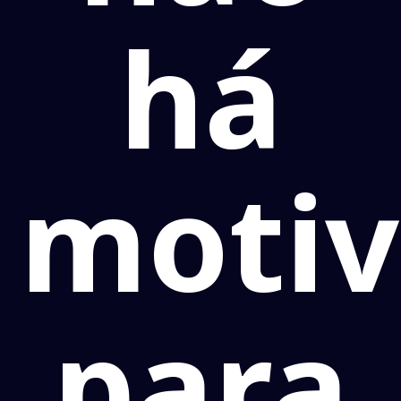
há
moti
para