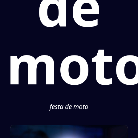
de
mot
festa de moto