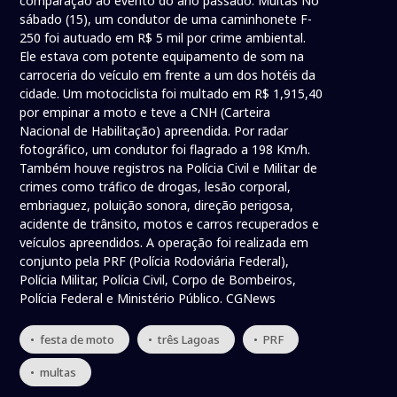
comparação ao evento do ano passado. Multas No
sábado (15), um condutor de uma caminhonete F-
250 foi autuado em R$ 5 mil por crime ambiental.
Ele estava com potente equipamento de som na
carroceria do veículo em frente a um dos hotéis da
cidade. Um motociclista foi multado em R$ 1,915,40
por empinar a moto e teve a CNH (Carteira
Nacional de Habilitação) apreendida. Por radar
fotográfico, um condutor foi flagrado a 198 Km/h.
Também houve registros na Polícia Civil e Militar de
crimes como tráfico de drogas, lesão corporal,
embriaguez, poluição sonora, direção perigosa,
acidente de trânsito, motos e carros recuperados e
veículos apreendidos. A operação foi realizada em
conjunto pela PRF (Polícia Rodoviária Federal),
Polícia Militar, Polícia Civil, Corpo de Bombeiros,
Polícia Federal e Ministério Público. CGNews
• festa de moto
• três Lagoas
• PRF
• multas