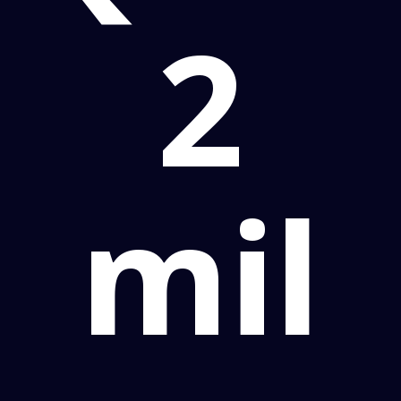
2
mil