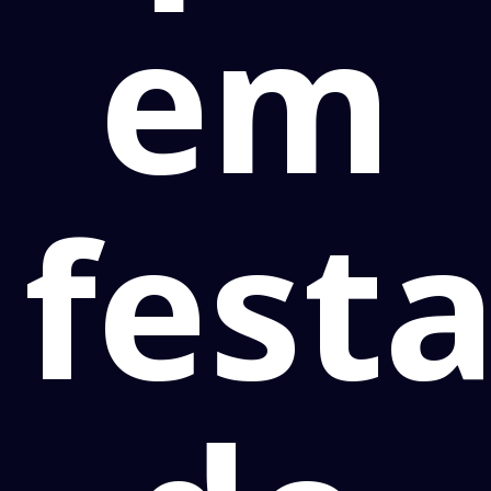
em
fest