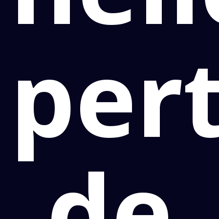
per
de