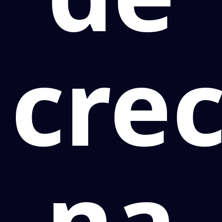
cre
na