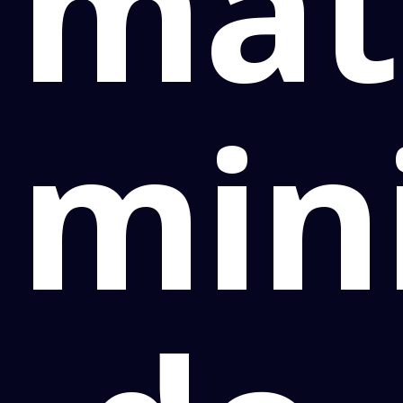
mat
min