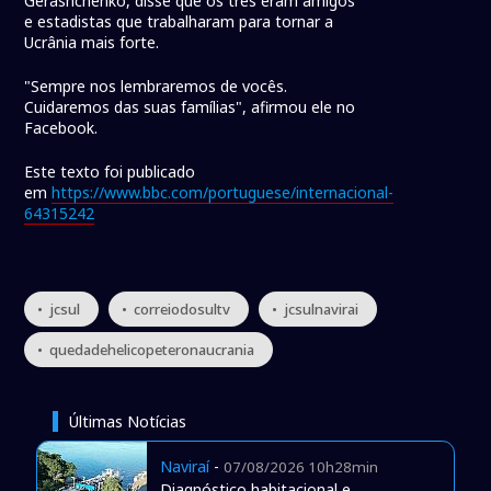
Gerashchenko, disse que os três eram amigos
e estadistas que trabalharam para tornar a
Ucrânia mais forte.
"Sempre nos lembraremos de vocês.
Cuidaremos das suas famílias", afirmou ele no
Facebook.
Este texto foi publicado
em
https://www.bbc.com/portuguese/internacional-
64315242
• jcsul
• correiodosultv
• jcsulnavirai
• quedadehelicopeteronaucrania
Últimas Notícias
Naviraí
-
07/08/2026 10h28min
Diagnóstico habitacional e