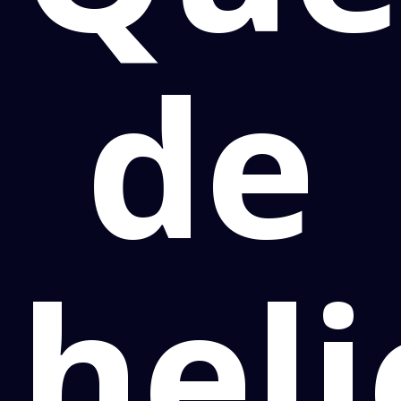
de
hel