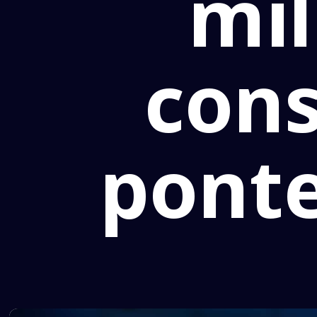
mil
cons
ponte