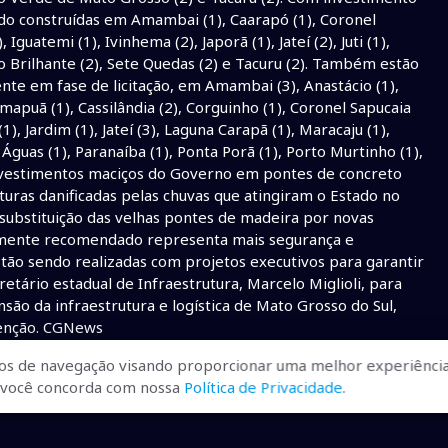
ndo construídas em Amambai (1), Caarapó (1), Coronel
Iguatemi (1), Ivinhema (2), Japorã (1), Jateí (2), Juti (1),
io Brilhante (2), Sete Quedas (2) e Tacuru (2). Também estão
nte em fase de licitação, em Amambai (3), Anastácio (1),
mapuã (1), Cassilândia (2), Corguinho (1), Coronel Sapucaia
1), Jardim (1), Jateí (3), Laguna Carapã (1), Maracaju (1),
 Águas (1), Paranaíba (1), Ponta Porã (1), Porto Murtinho (1),
 investimentos maciços do Governo em pontes de concreto
uras danificadas pelas chuvas que atingiram o Estado no
substituição das velhas pontes de madeira por novas
camente recomendado representa mais segurança e
tão sendo realizadas com projetos executivos para garantir
etário estadual de Infraestrutura, Marcelo Miglioli, para
nsão da infraestrutura e logística de Mato Grosso do Sul,
tenção. CGNews
os de navegação visando proporcionar uma melhor experiência
r, você concorda com nossa
Política de Privacidade
.