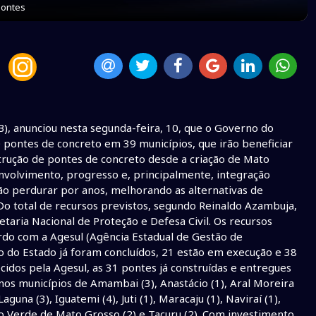
pontes
), anunciou nesta segunda-feira, 10, que o Governo do
0 pontes de concreto em 39 municípios, que irão beneficiar
strução de pontes de concreto desde a criação de Mato
nvolvimento, progresso e, principalmente, integração
vão perdurar por anos, melhorando as alternativas de
Do total de recursos previstos, segundo Reinaldo Azambuja,
taria Nacional de Proteção e Defesa Civil. Os recursos
rdo com a Agesul (Agência Estadual de Gestão de
do Estado já foram concluídos, 21 estão em execução e 38
idos pela Agesul, as 31 pontes já construídas e entregues
os municípios de Amambai (3), Anastácio (1), Aral Moreira
aguna (3), Iguatemi (4), Juti (1), Maracaju (1), Naviraí (1),
io Verde de Mato Grosso (2) e Tacuru (2). Com investimento