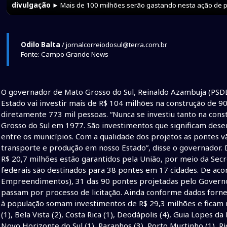
divulgação
► Mais de 100 milhões serão gastando nesta ação de 
Odilo Balta
/ jornalcorreiodosul@terra.com.br
Fonte: Campo Grande News
O governador de Mato Grosso do Sul, Reinaldo Azambuja (PSDB
Estado vai investir mais de R$ 104 milhões na construção de 9
diretamente 773 mil pessoas. “Nunca se investiu tanto na con
Grosso do Sul em 1977. São investimentos que significam dese
entre os municípios. Com a qualidade dos projetos as pontes 
transporte e produção em nosso Estado”, disse o governador. 
R$ 20,7 milhões estão garantidos pela União, por meio da Secre
federais são destinados para 38 pontes em 17 cidades. De aco
Empreendimentos), 31 das 90 pontes projetadas pelo Governo 
passam por processo de licitação. Ainda conforme dados fornec
à população somam investimentos de R$ 29,3 milhões e ficam n
(1), Bela Vista (2), Costa Rica (1), Deodápolis (4), Guia Lopes da L
Novo Horizonte do Sul (1), Paranhos (3), Porto Murtinho (1), R