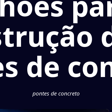
hões pa
trução 
s de co
pontes de concreto