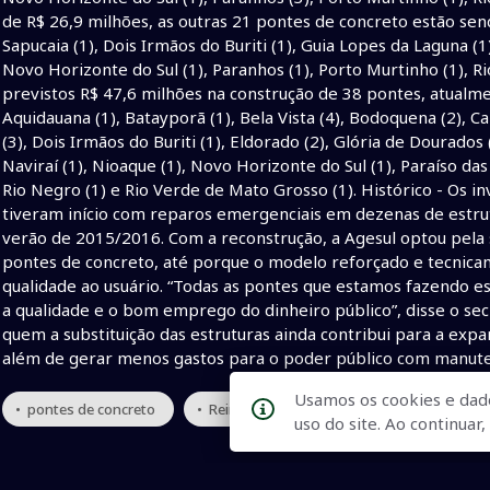
de R$ 26,9 milhões, as outras 21 pontes de concreto estão se
Sapucaia (1), Dois Irmãos do Buriti (1), Guia Lopes da Laguna (1), 
Novo Horizonte do Sul (1), Paranhos (1), Porto Murtinho (1), R
previstos R$ 47,6 milhões na construção de 38 pontes, atualme
Aquidauana (1), Batayporã (1), Bela Vista (4), Bodoquena (2), Ca
(3), Dois Irmãos do Buriti (1), Eldorado (2), Glória de Dourados (
Naviraí (1), Nioaque (1), Novo Horizonte do Sul (1), Paraíso das
Rio Negro (1) e Rio Verde de Mato Grosso (1). Histórico - Os
tiveram início com reparos emergenciais em dezenas de estrut
verão de 2015/2016. Com a reconstrução, a Agesul optou pela 
pontes de concreto, até porque o modelo reforçado e tecni
qualidade ao usuário. “Todas as pontes que estamos fazendo es
a qualidade e o bom emprego do dinheiro público”, disse o secr
quem a substituição das estruturas ainda contribui para a expa
além de gerar menos gastos para o poder público com manu
Usamos os cookies e dad
• pontes de concreto
• Reinaldo Azambuja
• governo de MS
uso do site. Ao continua