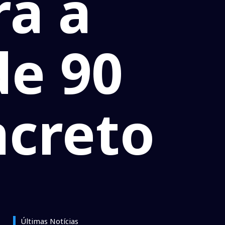
ra a
de 90
ncreto
Últimas Notícias