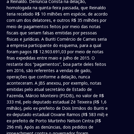
a Reinaldo. Denúncia Consta na delação,
homologada na quinta-feira passada, que Reinaldo
teria recebido R$ 10 milhões em espécie, de acordo
com um dos delatores, e outros R$ 35 milhões por
meio de pagamentos feitos por meio das notas
fiscais que seriam falsas emitidas por pessoas
físicas e jurídicas. A Buriti Comércio de Carnes seria
a empresa participante do esquema, para a qual
foram pagos R$ 12.903.691,03 por meio de notas
frias expedidas entre maio e julho de 2015. O
restante dos “pagamentos”, boa parte deles feitos
em 2016, são referentes a vendas de gado,
operações que conforme a delação, nunca
aconteceram. A JBS anexou, por exemplo, notas
emitidas pelo atual secretário de Estado de
Fazenda, Márcio Monteiro (PSDB), no valor de R$
333 mil, pelo deputado estadual Zé Teixeira (R$ 1,6
milhão), pelo ex-prefeito de Dois Irmãos do Buriti e
ex-deputado estadual Osvane Ramos (R$ 583 mil) e
ex-prefeito de Porto Murtinho Nelson Cintra (R$
296 mil). Após as denúncias, dois pedidos de
impeachment contra o governador foram