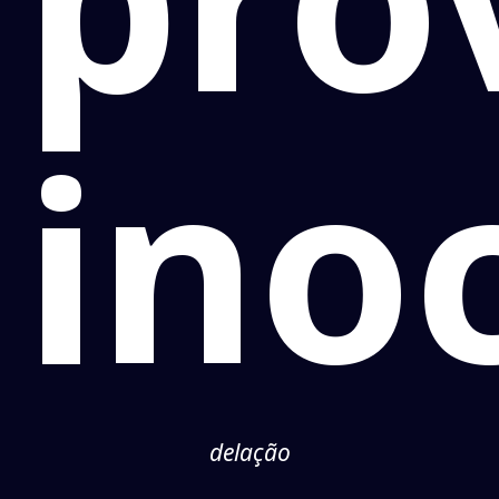
ino
delação