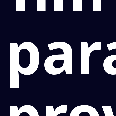
par
pro