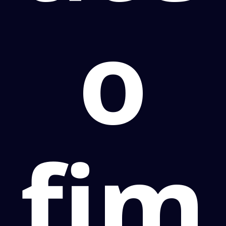
o
fim