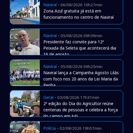
Naviraí
-
06/08/2026 10h27min
Zona Azul gratuita já está em
funcionamento no centro de Naviraí
Naviraí
-
05/08/2026 09h39min
Presidente faz convite para 12ª
Peixada da Seleta que acontecerá dia
16 de agosto
Naviraí
-
05/08/2026 09h25min
Naviraí lança a Campanha Agosto Lilás
com foco nos 20 anos da Lei Maria da
Penha
Geral
-
03/08/2026 17h31min
2ª edição do Dia do Agricultor reúne
centenas de pessoas e celebra a força
do campo em Juti
Polícia
-
02/08/2026 19h57min