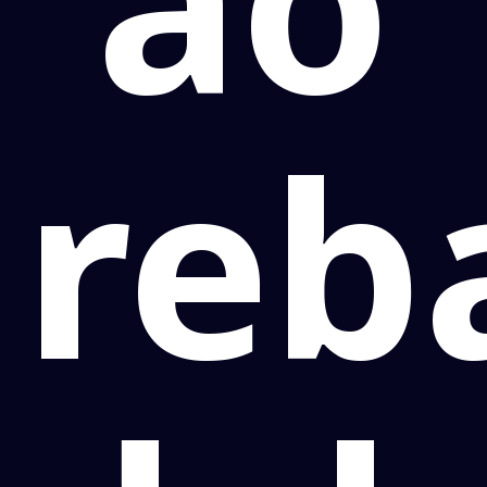
ao
reb