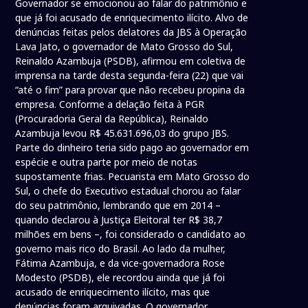
Governador se emocionou ao falar do patrimônio e
que já foi acusado de enriquecimento ilícito. Alvo de
denúncias feitas pelos delatores da JBS à Operação
Lava Jato, o governador de Mato Grosso do Sul,
Reinaldo Azambuja (PSDB), afirmou em coletiva de
imprensa na tarde desta segunda-feira (22) que vai
“até o fim” para provar que não recebeu propina da
empresa. Conforme a delação feita à PGR
(Procuradoria Geral da República), Reinaldo
Azambuja levou R$ 45.631.696,03 do grupo JBS.
Parte do dinheiro teria sido pago ao governador em
espécie e outra parte por meio de notas
supostamente frias. Pecuarista em Mato Grosso do
Sul, o chefe do Executivo estadual chorou ao falar
do seu patrimônio, lembrando que em 2014 –
quando declarou à Justiça Eleitoral ter R$ 38,7
milhões em bens –, foi considerado o candidato ao
governo mais rico do Brasil. Ao lado da mulher,
Fátima Azambuja, e da vice-governadora Rose
Modesto (PSDB), ele recordou ainda que já foi
acusado de enriquecimento ilícito, mas que
denúncias foram arquivadas. O governador