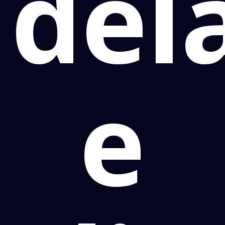
del
e