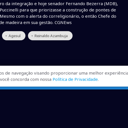
tro da integração e hoje senador Fernando Bezerra (MDB),
uccinelli para que priorizasse a construção de pontes de
 Mesmo com o alerta do correligionário, o então Chefe do
s de madeira em sua gestão. CGNEws
• Agesul
• Reinaldo Azambuja
os de navegação visando proporcionar uma melhor experiência
r, você concorda com nossa
Política de Privacidade
.
ualizadas, pra você ficar bem