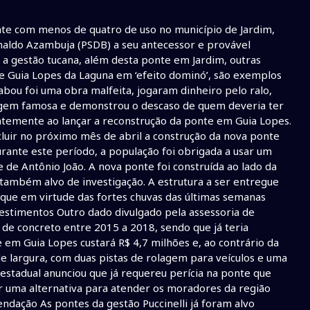
e com menos de quatro de uso no município de Jardim,
inaldo Azambuja (PSDB) a seu antecessor e provável
a a gestão tucana, além desta ponte em Jardim, outras
de Guia Lopes da Laguna em ‘efeito dominó’, são exemplos
abou foi uma obra malfeita, jogaram dinheiro pelo ralo,
magem famosa e demonstrou o descaso de quem deveria ter
entemente ao lançar a reconstrução da ponte em Guia Lopes.
luir no próximo mês de abril a construção da nova ponte
rante este período, a população foi obrigada a usar um
de Antônio João. A nova ponte foi construída ao lado da
ambém alvo de investigação. A estrutura a ser entregue
 que em virtude das fortes chuvas das últimas semanas
vestimentos Outro dado divulgado pela assessoria de
 de concreto entre 2015 a 2018, sendo que já teria
 em Guia Lopes custará R$ 4,7 milhões e, ao contrário da
e largura, com duas pistas de rolagem para veículos e uma
 estadual anunciou que já requereu perícia na ponte que
 uma alternativa para atender os moradores da região
dação As pontes da gestão Puccinelli já foram alvo