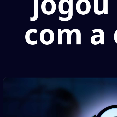
jogou 
com a 