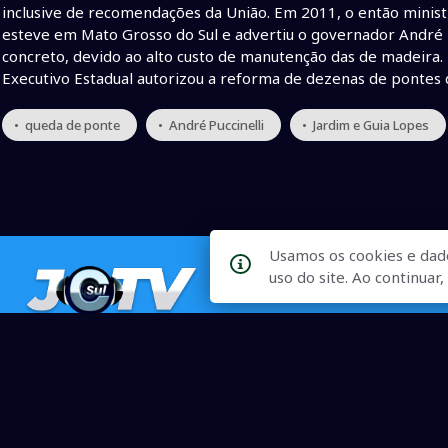
inclusive de recomendações da União. Em 2011, o então minis
esteve em Mato Grosso do Sul e advertiu o governador André P
concreto, devido ao alto custo de manutenção das de madeira.
Executivo Estadual autorizou a reforma de dezenas de ponte
• queda de ponte
• André Puccinelli
• Jardim e Guia Lopes
Usamos os cookies e dad
uso do site. Ao continua
Qualidade na Informação
As principais notícias, as mais relevantes, a todo o tempo, at
informado.
On-line desde 01 de julho de 2007