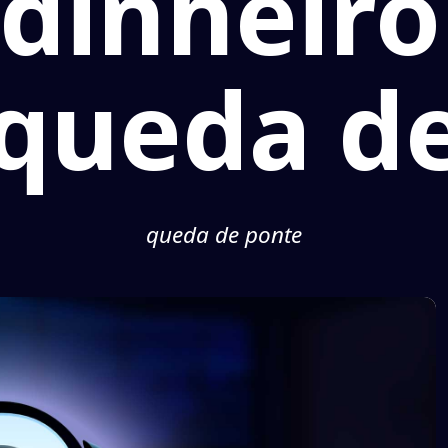
dinheiro
queda d
queda de ponte