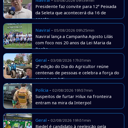
Naviraí
-
05/08/2026 09h39min
Presidente faz convite para 12ª Peixada
da Seleta que acontecerá dia 16 de
agosto
Naviraí
-
05/08/2026 09h25min
Naviraí lança a Campanha Agosto Lilás
com foco nos 20 anos da Lei Maria da
Penha
Geral
-
03/08/2026 17h31min
2ª edição do Dia do Agricultor reúne
centenas de pessoas e celebra a força do
campo em Juti
Polícia
-
02/08/2026 19h57min
Suspeitos de furtar Hilux na fronteira
entram na mira da Interpol
Geral
-
02/08/2026 19h51min
Riedel é candidato à reeleição pela