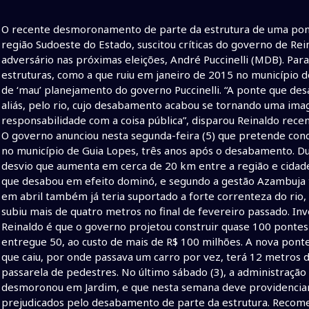
O recente desmoronamento de parte da estrutura de uma pont
região Sudoeste do Estado, suscitou críticas do governo de Re
adversário nas próximas eleições, André Puccinelli (MDB). Par
estruturas, como a que ruiu em janeiro de 2015 no município 
de ‘mau’ planejamento do governo Puccinelli. “A ponte que des
aliás, pelo rio, cujo desabamento acabou se tornando uma i
responsabilidade com a coisa pública”, disparou Reinaldo rec
O governo anunciou nesta segunda-feira (5) que pretende conc
no município de Guia Lopes, três anos após o desabamento. Du
desvio que aumenta em cerca de 20 km entre a região e cidade 
que desabou em efeito dominó, e segundo a gestão Azambuja t
em abril também já teria suportado a forte correnteza do rio,
subiu mais de quatro metros no final de fevereiro passado. In
Reinaldo é que o governo projetou construir quase 100 pontes
entregue 50, ao custo de mais de R$ 100 milhões. A nova ponte
que caiu, por onde passava um carro por vez, terá 12 metros d
passarela de pedestres. No último sábado (3), a administração
desmoronou em Jardim, e que nesta semana deve providenciar
prejudicados pelo desabamento de parte da estrutura. Recomen