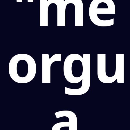
"me
orgu
a