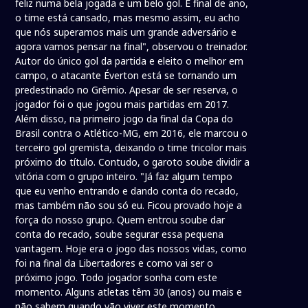
feliz numa bela jogada e um belo gol. É final de ano,
o time está cansado, mas mesmo assim, eu acho
que nós superamos mais um grande adversário e
agora vamos pensar na final", observou o treinador.
Autor do único gol da partida e eleito o melhor em
campo, o atacante Éverton está se tornando um
predestinado no Grêmio. Apesar de ser reserva, o
jogador foi o que jogou mais partidas em 2017.
Além disso, na primeiro jogo da final da Copa do
Brasil contra o Atlético-MG, em 2016, ele marcou o
terceiro gol gremista, deixando o time tricolor mais
próximo do título. Contudo, o garoto soube dividir a
vitória com o grupo inteiro. "Já faz algum tempo
que eu venho entrando e dando conta do recado,
mas também não sou só eu. Ficou provado hoje a
força do nosso grupo. Quem entrou soube dar
conta do recado, soube segurar essa pequena
vantagem. Hoje era o jogo das nossos vidas, como
foi na final da Libertadores e como vai ser o
próximo jogo. Todo jogador sonha com este
momento. Alguns atletas têm 30 (anos) ou mais e
não sabem quando vão viver este momento