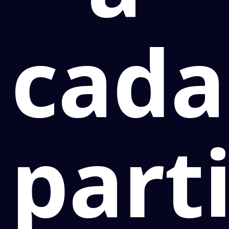
cada
part