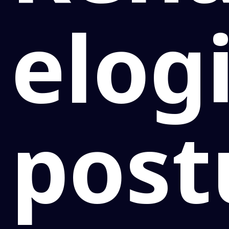
elog
post