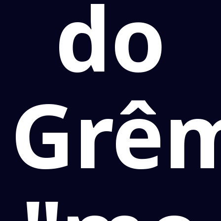
do
Grêm