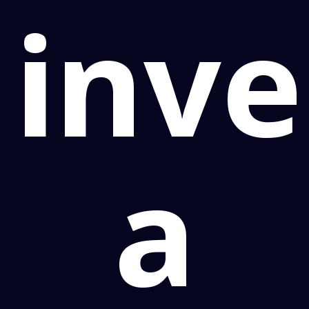
inv
a