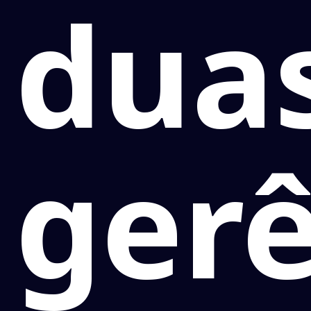
dua
gerê