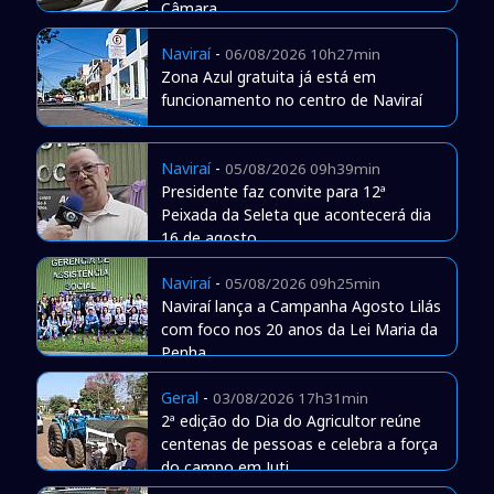
Câmara
Naviraí
-
06/08/2026 10h27min
Zona Azul gratuita já está em
funcionamento no centro de Naviraí
Naviraí
-
05/08/2026 09h39min
Presidente faz convite para 12ª
Peixada da Seleta que acontecerá dia
16 de agosto
Naviraí
-
05/08/2026 09h25min
Naviraí lança a Campanha Agosto Lilás
com foco nos 20 anos da Lei Maria da
Penha
Geral
-
03/08/2026 17h31min
2ª edição do Dia do Agricultor reúne
centenas de pessoas e celebra a força
do campo em Juti