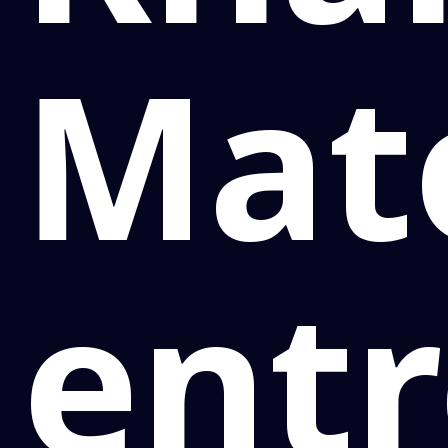
Mat
ent