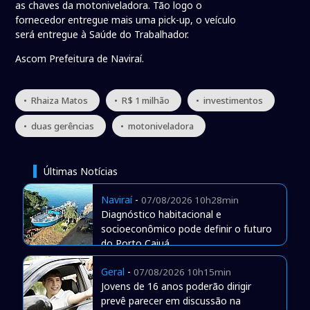
as chaves da motoniveladora. Tão logo o
fornecedor entregue mais uma pick-up, o veículo
será entregue à Saúde do Trabalhador.
Ascom Prefeitura de Naviraí.
• Rhaiza Matos
• R$ 1 milhão
• investimentos
• duas gerências
• motoniveladora
Últimas Notícias
Naviraí
-
07/08/2026 10h28min
Diagnóstico habitacional e
socioeconômico pode definir o futuro
do Porto Caiuá
Geral
-
07/08/2026 10h15min
Jovens de 16 anos poderão dirigir
prevê parecer em discussão na