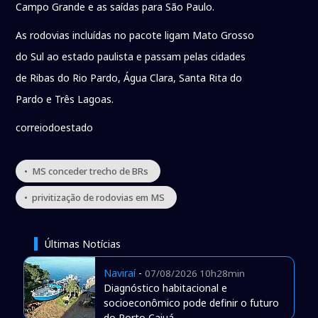
Campo Grande e as saídas para São Paulo.
As rodovias incluídas no pacote ligam Mato Grosso
do Sul ao estado paulista e passam pelas cidades
de Ribas do Rio Pardo, Água Clara, Santa Rita do
Pardo e Três Lagoas.
correiodoestado
• MS conceder trecho de BRs
• privitização de rodovias em MS
Últimas Notícias
Naviraí
-
07/08/2026 10h28min
Diagnóstico habitacional e
socioeconômico pode definir o futuro
do Porto Caiuá