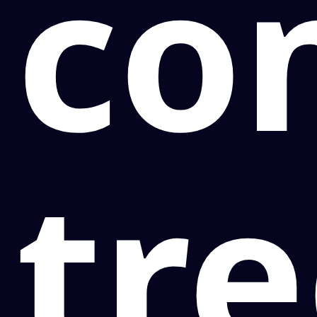
co
tr