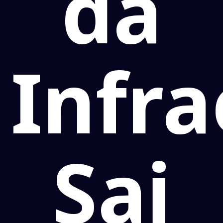
da
Infra
Sai