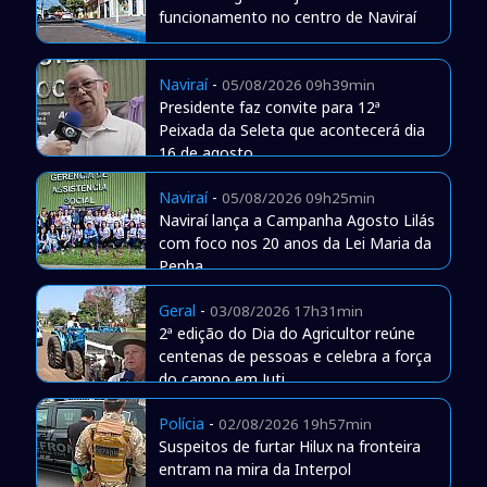
funcionamento no centro de Naviraí
Naviraí
-
05/08/2026 09h39min
Presidente faz convite para 12ª
Peixada da Seleta que acontecerá dia
16 de agosto
Naviraí
-
05/08/2026 09h25min
Naviraí lança a Campanha Agosto Lilás
com foco nos 20 anos da Lei Maria da
Penha
Geral
-
03/08/2026 17h31min
2ª edição do Dia do Agricultor reúne
centenas de pessoas e celebra a força
do campo em Juti
Polícia
-
02/08/2026 19h57min
Suspeitos de furtar Hilux na fronteira
entram na mira da Interpol