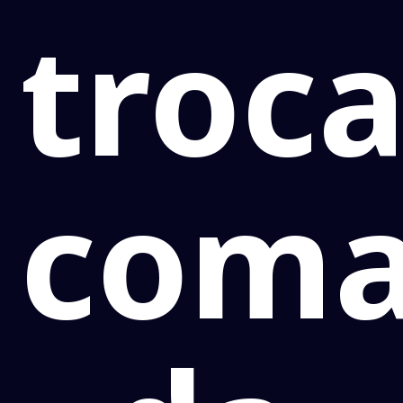
troc
com