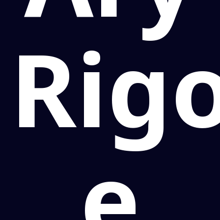
Rig
e