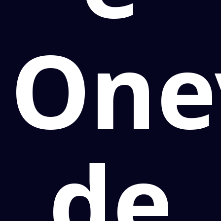
One
de