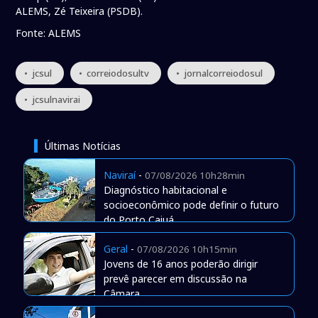
ALEMS, Zé Teixeira (PSDB).
Fonte: ALEMS
• jcsul
• correiodosultv
• jornalcorreiodosul
• jcsulnavirai
Últimas Notícias
Naviraí
-
07/08/2026 10h28min
Diagnóstico habitacional e
socioeconômico pode definir o futuro
do Porto Caiuá
Geral
-
07/08/2026 10h15min
Jovens de 16 anos poderão dirigir
prevê parecer em discussão na
Câmara