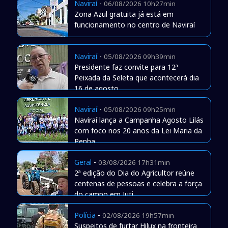
Naviraí
-
06/08/2026 10h27min
Zona Azul gratuita já está em
funcionamento no centro de Naviraí
Naviraí
-
05/08/2026 09h39min
Presidente faz convite para 12ª
Peixada da Seleta que acontecerá dia
16 de agosto
Naviraí
-
05/08/2026 09h25min
Naviraí lança a Campanha Agosto Lilás
com foco nos 20 anos da Lei Maria da
Penha
Geral
-
03/08/2026 17h31min
2ª edição do Dia do Agricultor reúne
centenas de pessoas e celebra a força
do campo em Juti
Polícia
-
02/08/2026 19h57min
Suspeitos de furtar Hilux na fronteira