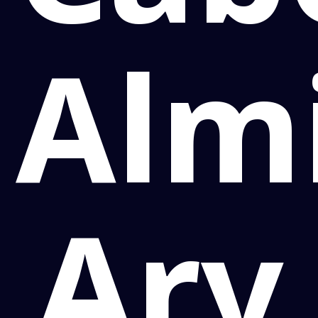
Almi
Ary