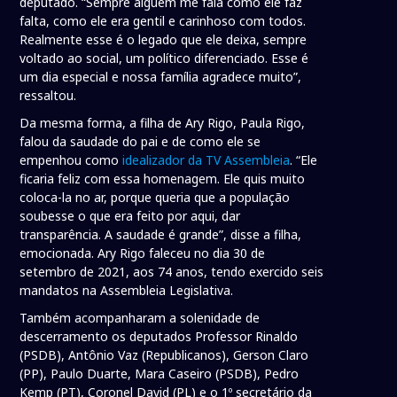
deputado. “Sempre alguém me fala como ele faz
falta, como ele era gentil e carinhoso com todos.
Realmente esse é o legado que ele deixa, sempre
voltado ao social, um político diferenciado. Esse é
um dia especial e nossa família agradece muito”,
ressaltou.
Da mesma forma, a filha de Ary Rigo, Paula Rigo,
falou da saudade do pai e de como ele se
empenhou como
idealizador da TV Assembleia
. “Ele
ficaria feliz com essa homenagem. Ele quis muito
coloca-la no ar, porque queria que a população
soubesse o que era feito por aqui, dar
transparência. A saudade é grande”, disse a filha,
emocionada. Ary Rigo faleceu no dia 30 de
setembro de 2021, aos 74 anos, tendo exercido seis
mandatos na Assembleia Legislativa.
Também acompanharam a solenidade de
descerramento os deputados Professor Rinaldo
(PSDB), Antônio Vaz (Republicanos), Gerson Claro
(PP), Paulo Duarte, Mara Caseiro (PSDB), Pedro
Kemp (PT), Coronel David (PL) e o 1º secretário da