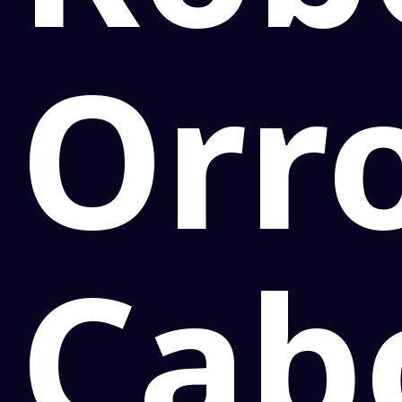
Orro
Cab