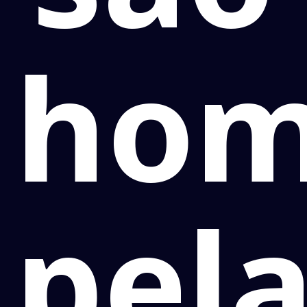
hom
pel