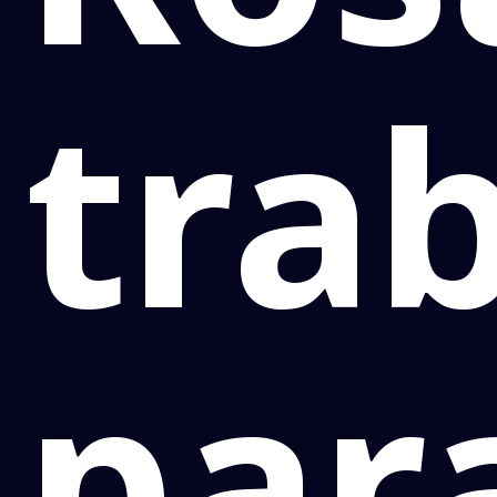
tra
par