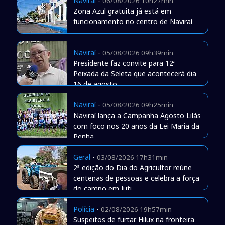
Naviraí
-
06/08/2026 10h27min
Zona Azul gratuita já está em
funcionamento no centro de Naviraí
Naviraí
-
05/08/2026 09h39min
Presidente faz convite para 12ª
Peixada da Seleta que acontecerá dia
16 de agosto
Naviraí
-
05/08/2026 09h25min
Naviraí lança a Campanha Agosto Lilás
com foco nos 20 anos da Lei Maria da
Penha
Geral
-
03/08/2026 17h31min
2ª edição do Dia do Agricultor reúne
centenas de pessoas e celebra a força
do campo em Juti
Polícia
-
02/08/2026 19h57min
Suspeitos de furtar Hilux na fronteira