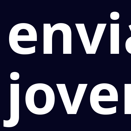
envi
jov