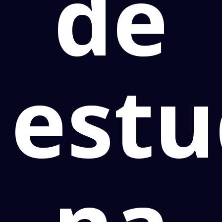
de
estu