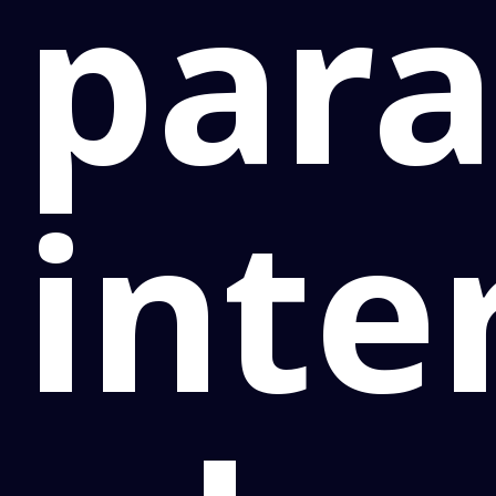
par
inte