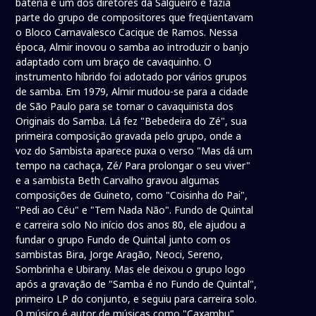
bateria e um dos diretores da Salgueiro e fazia
parte do grupo de compositores que freqüentavam
o Bloco Carnavalesco Cacique de Ramos. Nessa
época, Almir inovou o samba ao introduzir o banjo
adaptado com um braço de cavaquinho. O
instrumento híbrido foi adotado por vários grupos
de samba. Em 1979, Almir mudou-se para a cidade
de São Paulo para se tornar o cavaquinista dos
Originais do Samba. Lá fez "Bebedeira do Zé", sua
primeira composição gravada pelo grupo, onde a
voz do Sambista aparece puxa o verso "Mas dá um
tempo na cachaça, Zé/ Para prolongar o seu viver"
e a sambista Beth Carvalho gravou algumas
composições de Guineto, como "Coisinha do Pai",
"Pedi ao Céu" e "Tem Nada Não". Fundo de Quintal
e carreira solo No início dos anos 80, ele ajudou a
fundar o grupo Fundo de Quintal junto com os
sambistas Bira, Jorge Aragão, Neoci, Sereno,
Sombrinha e Ubirany. Mas ele deixou o grupo logo
após a gravação de "Samba é no Fundo de Quintal",
primeiro LP do conjunto, e seguiu para carreira solo.
O músico é autor de músicas como "Caxambu",