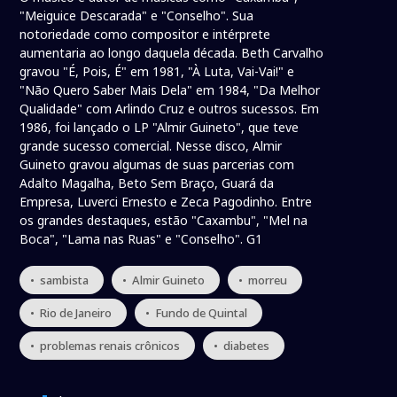
"Meiguice Descarada" e "Conselho". Sua
notoriedade como compositor e intérprete
aumentaria ao longo daquela década. Beth Carvalho
gravou "É, Pois, É" em 1981, "À Luta, Vai-Vai!" e
"Não Quero Saber Mais Dela" em 1984, "Da Melhor
Qualidade" com Arlindo Cruz e outros sucessos. Em
1986, foi lançado o LP "Almir Guineto", que teve
grande sucesso comercial. Nesse disco, Almir
Guineto gravou algumas de suas parcerias com
Adalto Magalha, Beto Sem Braço, Guará da
Empresa, Luverci Ernesto e Zeca Pagodinho. Entre
os grandes destaques, estão "Caxambu", "Mel na
Boca", "Lama nas Ruas" e "Conselho". G1
• sambista
• Almir Guineto
• morreu
• Rio de Janeiro
• Fundo de Quintal
• problemas renais crônicos
• diabetes