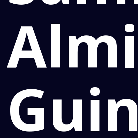
Almi
Gui