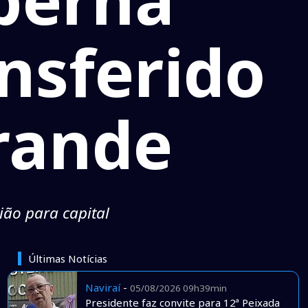
nsferido
rande
ião para capital
Últimas Notícias
Naviraí
-
05/08/2026 09h39min
Presidente faz convite para 12ª Peixada