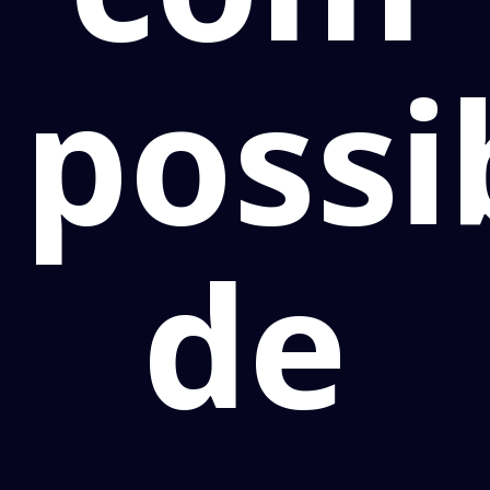
possi
de