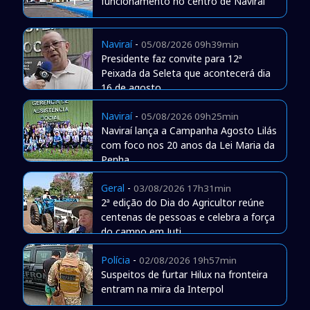
funcionamento no centro de Naviraí
Naviraí
-
05/08/2026 09h39min
Presidente faz convite para 12ª
Peixada da Seleta que acontecerá dia
16 de agosto
Naviraí
-
05/08/2026 09h25min
Naviraí lança a Campanha Agosto Lilás
com foco nos 20 anos da Lei Maria da
Penha
Geral
-
03/08/2026 17h31min
2ª edição do Dia do Agricultor reúne
centenas de pessoas e celebra a força
do campo em Juti
Polícia
-
02/08/2026 19h57min
Suspeitos de furtar Hilux na fronteira
entram na mira da Interpol