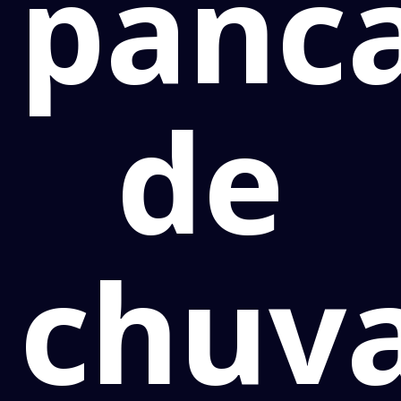
panc
de
chuv