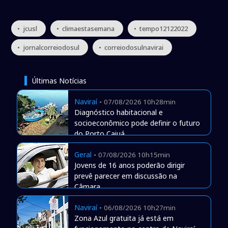
• jcusl
• climaestasemana
• tempo12122022
• jornalcorreiodosul
• correiodosulnavirai
Últimas Notícias
Naviraí
-
07/08/2026 10h28min
Diagnóstico habitacional e
socioeconômico pode definir o futuro
do Porto Caiuá
Geral
-
07/08/2026 10h15min
Jovens de 16 anos poderão dirigir
prevê parecer em discussão na
Câmara
Naviraí
-
06/08/2026 10h27min
Zona Azul gratuita já está em