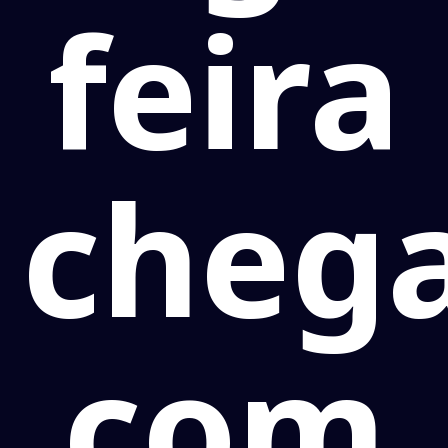
feira
cheg
com