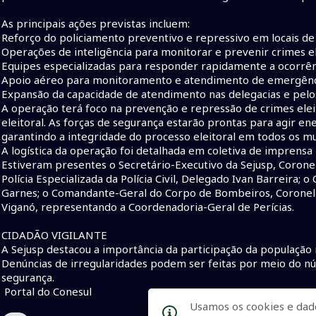
As principais ações previstas incluem:
Reforço do policiamento preventivo e repressivo em locais de 
Operações de inteligência para monitorar e prevenir crimes el
Equipes especializadas para responder rapidamente a ocorrên
Apoio aéreo para monitoramento e atendimento de emergênc
Expansão da capacidade de atendimento nas delegacias e pelo
A operação terá foco na prevenção e repressão de crimes ele
eleitoral. As forças de segurança estarão prontas para agir en
garantindo a integridade do processo eleitoral em todos os mu
A logística da operação foi detalhada em coletiva de imprensa r
Estiveram presentes o Secretário-Executivo da Sejusp, Corone
Polícia Especializada da Polícia Civil, Delegado Ivan Barreira; 
Garnes; o Comandante-Geral do Corpo de Bombeiros, Coronel Fr
Viganó, representando a Coordenadoria-Geral de Perícias.
CIDADÃO VIGILANTE
A Sejusp destacou a importância da participação da população 
Denúncias de irregularidades podem ser feitas por meio do n
segurança.
Portal do Conesul
Usamos os cookies e dad