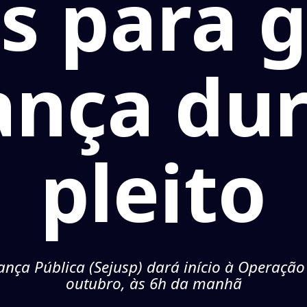
s para 
ança dur
pleito
rança Pública (Sejusp) dará início à Operaç
outubro, às 6h da manhã