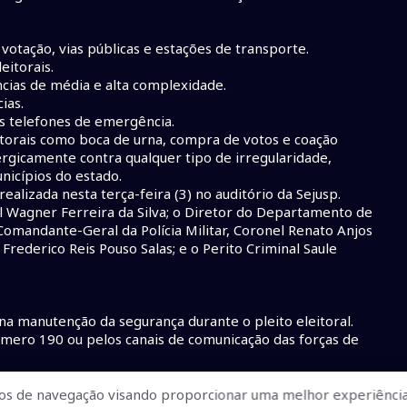
votação, vias públicas e estações de transporte.
eitorais.
cias de média e alta complexidade.
ias.
s telefones de emergência.
itorais como boca de urna, compra de votos e coação
ergicamente contra qualquer tipo de irregularidade,
nicípios do estado.
ealizada nesta terça-feira (3) no auditório da Sejusp.
l Wagner Ferreira da Silva; o Diretor do Departamento de
o Comandante-Geral da Polícia Militar, Coronel Renato Anjos
ederico Reis Pouso Salas; e o Perito Criminal Saule
na manutenção da segurança durante o pleito eleitoral.
úmero 190 ou pelos canais de comunicação das forças de
os de navegação visando proporcionar uma melhor experiência