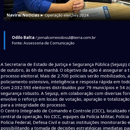
Naviraí Noticias
► Operação eleições 2024
Odilo Balta
/ jornalcorreiodosul@terra.com.br
Fonte: Assessoria de Comunicação
A Secretaria de Estado de Justiça e Segurança Pública (Sejusp)
de outubro, às 6h da manhã. O objetivo da ação é assegurar a 
processo eleitoral. Mais de 2.700 policiais serão mobilizados, 
policiamento ostensivo, inteligência e resposta rápida em todo
Com 2.032.593 eleitores distribuídos por 79 municípios e 54 z
segurança robusto. A Sejusp, em colaboração com diversas for
envolve o reforço em locais de votação, apuração e totalização
para a integridade do processo.
O Centro Integrado de Comando e Controle (CICC), localizado
central da operação. No CICC, equipes da Polícia Militar, Políci
Polícia Federal, Defesa Civil e outras instituições monitorarã
possibilitando a tomada de decisões estratégicas imediatas p