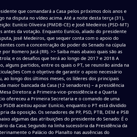
residente que comandará a Casa pelos próximos dois anos e
o na disputa no vídeo acima. Até a noite desta terça (31),
ição: Eunício Oliveira (PMDB-CE) e José Medeiros (PSD-MT)
 antes da votação. Enquanto Eunício, aliado do presidente
isputa, José Medeiros, que sequer conta com o apoio do
ntentes com a concentração do poder do Senado na cúpula
por Romero Jucá (RR). >> Saiba mais abaixo quais são as
rola; e os desafios que terá ao longo de 2017 e 2018 A
, alguns partidos, entre os quais o PT, se reunirão ainda na
iculações Com o objetivo de garantir o apoio necessário
, ao longo dos últimos meses, os líderes dos principais
da maior bancada da Casa (12 senadores) – a presidência
Mesa Diretora: a Primeira-vice-presidência e a Quarta
ício ofereceu a Primeira Secretaria e o comando de uma
o PSDB aceitou apoiar Eunício, enquanto o PT está dividido
própria da oposição. Os senadores de PP, PSD, PTB, DEM e PSB
baixo algumas das atribuições do presidente do Senado: É o
rio da Casa; Segundo na linha sucessória da Presidência da
terinamente o Palácio do Planalto nas ausências do