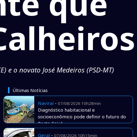
nte que
alheiros
CE) e o novato José Medeiros (PSD-MT)
Últimas Notícias
Naviraí
-
07/08/2026 10h28min
Diagnóstico habitacional e
socioeconômico pode definir o futuro do
Porto Caiuá
Geral
-
07/08/2026 10h15min