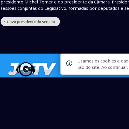
presidente Michel Temer e do presidente da Câmara; Presiden
sessões conjuntas do Legislativo, formadas por deputados e s
• novo presidente do senado
Usamos os cookies e dad
uso do site. Ao continua
Qualidade na Informação
As principais notícias, as mais relevantes, a todo o tempo, at
informado.
On-line desde 01 de julho de 2007
O JCSul Não se responsabiliza pelo uso das informações econômicas/clima dispon