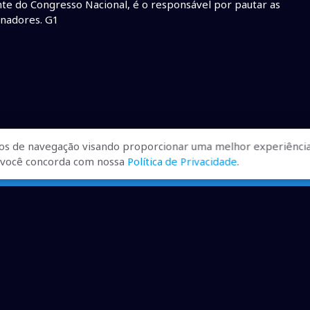
te do Congresso Nacional, é o responsável por pautar as
enadores. G1
os de navegação visando proporcionar uma melhor experiência
r, você concorda com nossa
Política de Privacidade
.
ualizadas, pra você ficar bem
ibilizados.