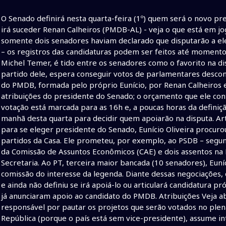
O Senado definirá nesta quarta-feira (1º) quem será o novo p
irá suceder Renan Calheiros (PMDB-AL) - veja o que está em jog
somente dois senadores haviam declarado que disputarão a ele
– os registros das candidaturas podem ser feitos até momentos
Michel Temer, é tido entre os senadores como o favorito na d
partido dele, espera conseguir votos de parlamentares desco
do PMDB, formada pelo próprio Eunício, por Renan Calheiros e 
atribuições do presidente do Senado; o orçamento que ele cont
votação está marcada para as 16h e, a poucas horas da definição
manhã desta quarta para decidir quem apoiarão na disputa. Art
para se eleger presidente do Senado, Eunício Oliveira procurou
partidos da Casa. Ele prometeu, por exemplo, ao PSDB – segun
da Comissão de Assuntos Econômicos (CAE) e dois assentos na 
Secretaria. Ao PT, terceira maior bancada (10 senadores), Eun
comissão do interesse da legenda. Diante dessas negociações, 
e ainda não definiu se irá apoiá-lo ou articulará candidatura 
já anunciaram apoio ao candidato do PMDB. Atribuições Veja a
responsável por pautar os projetos que serão votados no plená
República (porque o país está sem vice-presidente), assume in