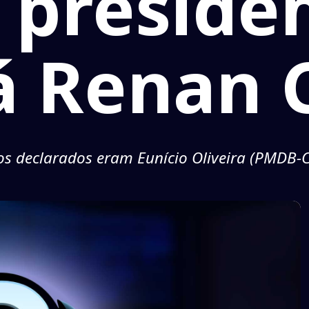
 preside
á Renan C
atos declarados eram Eunício Oliveira (PMDB-