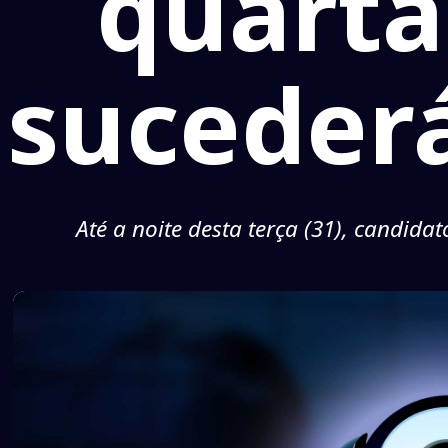
quarta
suceder
Até a noite desta terça (31), candid