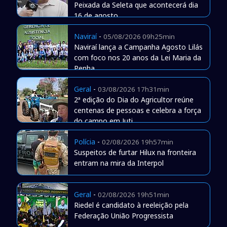
Peixada da Seleta que acontecerá dia
16 de agosto
Naviraí
-
05/08/2026 09h25min
Naviraí lança a Campanha Agosto Lilás
com foco nos 20 anos da Lei Maria da
Penha
Geral
-
03/08/2026 17h31min
2ª edição do Dia do Agricultor reúne
centenas de pessoas e celebra a força
do campo em Juti
Polícia
-
02/08/2026 19h57min
Suspeitos de furtar Hilux na fronteira
entram na mira da Interpol
Geral
-
02/08/2026 19h51min
Riedel é candidato à reeleição pela
Federação União Progressista