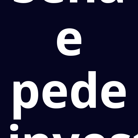
e
pede