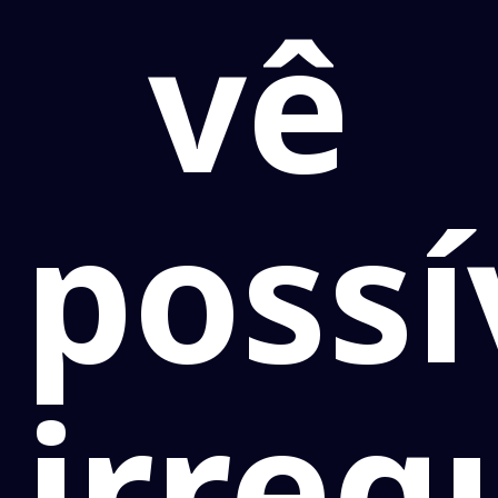
vê
possí
irreg