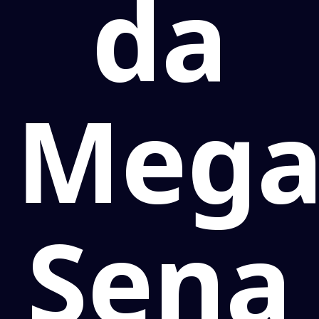
da
Mega
Sena