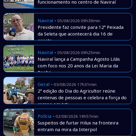
funcionamento no centro de Naviraí
Naviraí
-
05/08/2026 09h39min
Presidente faz convite para 12ª Peixada
da Seleta que acontecerá dia 16 de
agosto
Naviraí
-
05/08/2026 09h25min
Naviraí lança a Campanha Agosto Lilás
com foco nos 20 anos da Lei Maria da
Penha
Geral
-
03/08/2026 17h31min
2ª edição do Dia do Agricultor reúne
centenas de pessoas e celebra a força do
campo em Juti
Polícia
-
02/08/2026 19h57min
Suspeitos de furtar Hilux na fronteira
entram na mira da Interpol