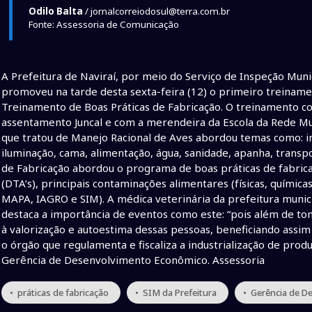
Odilo Balta
/ jornalcorreiodosul@terra.com.br
Fonte: Assessoria de Comunicação
A Prefeitura de Naviraí, por meio do Serviço de Inspeção Mun
promoveu na tarde desta sexta-feira (12) o primeiro treiname
Treinamento de Boas Práticas de Fabricação. O treinamento co
assentamento Juncal e com a merendeira da Escola da Rede M
que tratou de Manejo Racional de Aves abordou temas como: in
iluminação, cama, alimentação, água, sanidade, apanha, transpo
de Fabricação abordou o programa de boas práticas de fabrica
(DTA’s), principais contaminações alimentares (físicas, químicas
MAPA, IAGRO e SIM). A médica veterinária da prefeitura munic
destaca a importância de eventos como este: “pois além de to
à valorização e autoestima dessas pessoas, beneficiando assim 
o órgão que regulamenta e fiscaliza a industrialização de pro
Gerência de Desenvolvimento Econômico. Assessoria
• práticas de fabricação
• SIM da Prefeitura
• Gerência de 