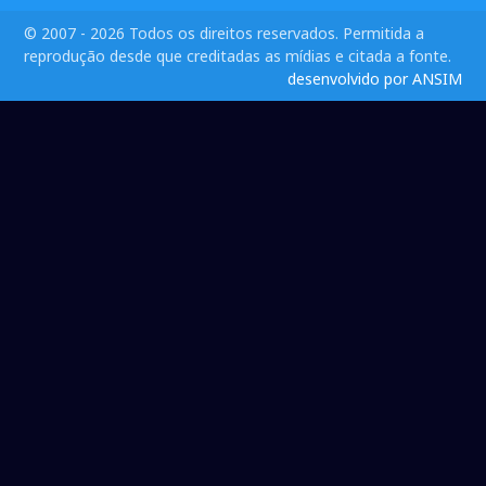
© 2007 - 2026 Todos os direitos reservados. Permitida a
reprodução desde que creditadas as mídias e citada a fonte.
desenvolvido por ANSIM