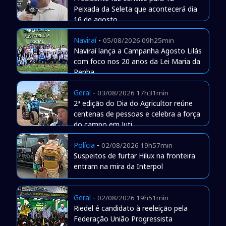
Peixada da Seleta que acontecerá dia
16 de agosto
Naviraí
-
05/08/2026 09h25min
Naviraí lança a Campanha Agosto Lilás
com foco nos 20 anos da Lei Maria da
Penha
Geral
-
03/08/2026 17h31min
2ª edição do Dia do Agricultor reúne
centenas de pessoas e celebra a força
do campo em Juti
Polícia
-
02/08/2026 19h57min
Suspeitos de furtar Hilux na fronteira
entram na mira da Interpol
Geral
-
02/08/2026 19h51min
Riedel é candidato à reeleição pela
Federação União Progressista