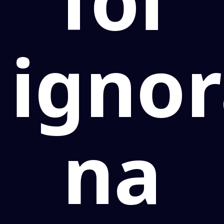
igno
na