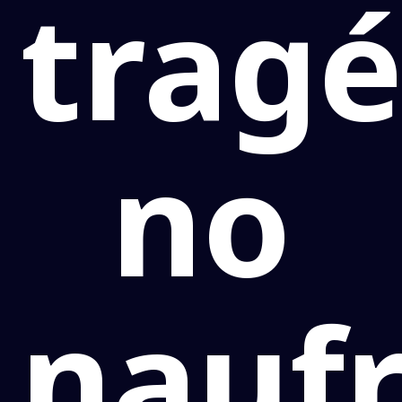
tragé
no
nauf