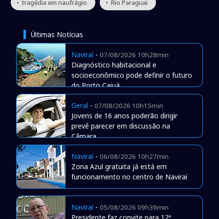
• tragédia em naufrágio
• Rio Paraguai
Últimas Notícias
Naviraí
-
07/08/2026 10h28min
Diagnóstico habitacional e
socioeconômico pode definir o futuro
do Porto Caiuá
Geral
-
07/08/2026 10h15min
Jovens de 16 anos poderão dirigir
prevê parecer em discussão na
Câmara
Naviraí
-
06/08/2026 10h27min
Zona Azul gratuita já está em
funcionamento no centro de Naviraí
Naviraí
-
05/08/2026 09h39min
Presidente faz convite para 12ª