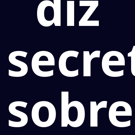
diz
secre
sobre