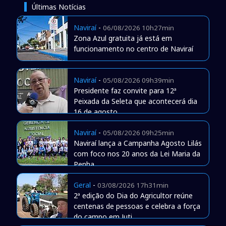
Últimas Notícias
Naviraí
-
06/08/2026 10h27min
Zona Azul gratuita já está em
funcionamento no centro de Naviraí
Naviraí
-
05/08/2026 09h39min
Presidente faz convite para 12ª
Peixada da Seleta que acontecerá dia
16 de agosto
Naviraí
-
05/08/2026 09h25min
Naviraí lança a Campanha Agosto Lilás
com foco nos 20 anos da Lei Maria da
Penha
Geral
-
03/08/2026 17h31min
2ª edição do Dia do Agricultor reúne
centenas de pessoas e celebra a força
do campo em Juti