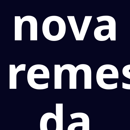
nova
reme
da