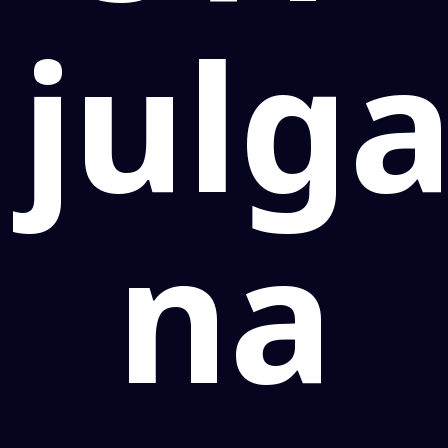
julg
na