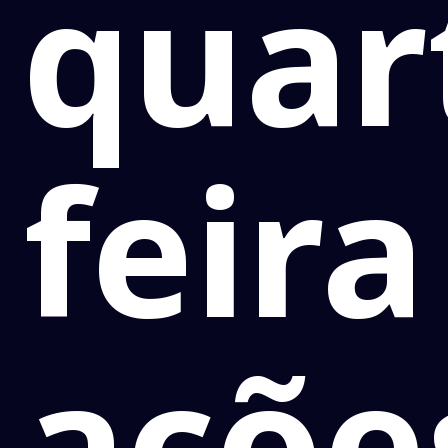
quar
feira
açõe