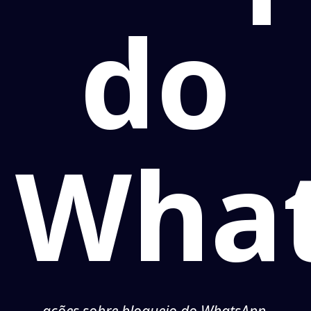
do
Wha