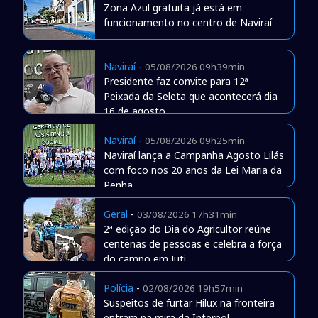
Zona Azul gratuita já está em
funcionamento no centro de Naviraí
Naviraí
-
05/08/2026 09h39min
Presidente faz convite para 12ª
Peixada da Seleta que acontecerá dia
16 de agosto
Naviraí
-
05/08/2026 09h25min
Naviraí lança a Campanha Agosto Lilás
com foco nos 20 anos da Lei Maria da
Penha
Geral
-
03/08/2026 17h31min
2ª edição do Dia do Agricultor reúne
centenas de pessoas e celebra a força
do campo em Juti
Polícia
-
02/08/2026 19h57min
Suspeitos de furtar Hilux na fronteira
entram na mira da Interpol