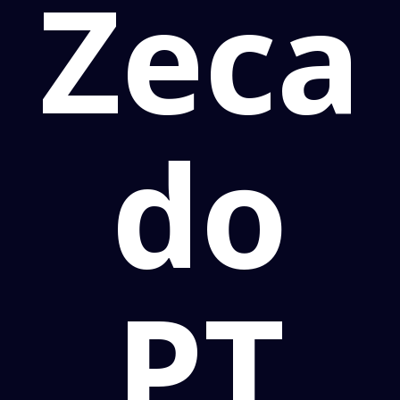
Zeca
do
PT