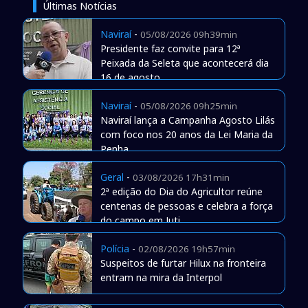
Últimas Notícias
Naviraí
-
05/08/2026 09h39min
Presidente faz convite para 12ª
Peixada da Seleta que acontecerá dia
16 de agosto
Naviraí
-
05/08/2026 09h25min
Naviraí lança a Campanha Agosto Lilás
com foco nos 20 anos da Lei Maria da
Penha
Geral
-
03/08/2026 17h31min
2ª edição do Dia do Agricultor reúne
centenas de pessoas e celebra a força
do campo em Juti
Polícia
-
02/08/2026 19h57min
Suspeitos de furtar Hilux na fronteira
entram na mira da Interpol