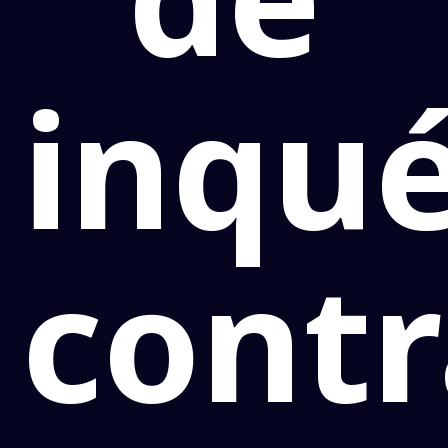
inqué
cont