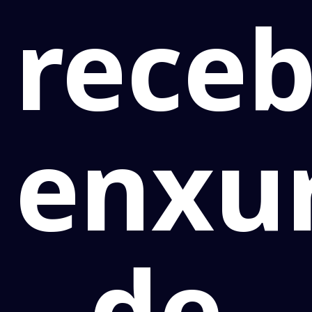
rece
enxu
de