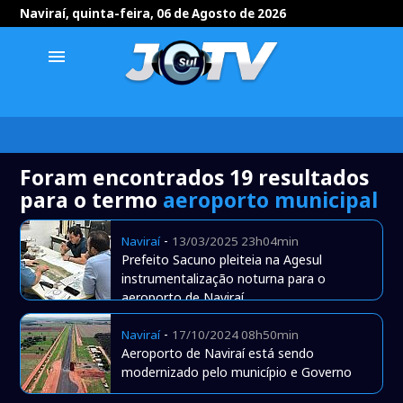
Naviraí, quinta-feira, 06 de Agosto de 2026
menu
Foram encontrados 19 resultados
para o termo
aeroporto municipal
-
Naviraí
13/03/2025 23h04min
Prefeito Sacuno pleiteia na Agesul
instrumentalização noturna para o
aeroporto de Naviraí
-
Naviraí
17/10/2024 08h50min
Aeroporto de Naviraí está sendo
modernizado pelo município e Governo