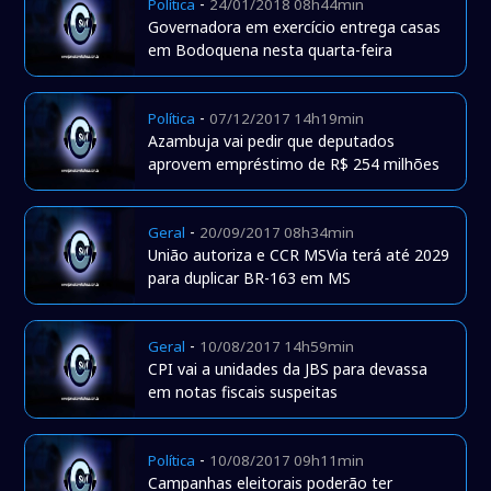
-
Política
24/01/2018 08h44min
Governadora em exercício entrega casas
em Bodoquena nesta quarta-feira
-
Política
07/12/2017 14h19min
Azambuja vai pedir que deputados
aprovem empréstimo de R$ 254 milhões
-
Geral
20/09/2017 08h34min
União autoriza e CCR MSVia terá até 2029
para duplicar BR-163 em MS
-
Geral
10/08/2017 14h59min
CPI vai a unidades da JBS para devassa
em notas fiscais suspeitas
-
Política
10/08/2017 09h11min
Campanhas eleitorais poderão ter