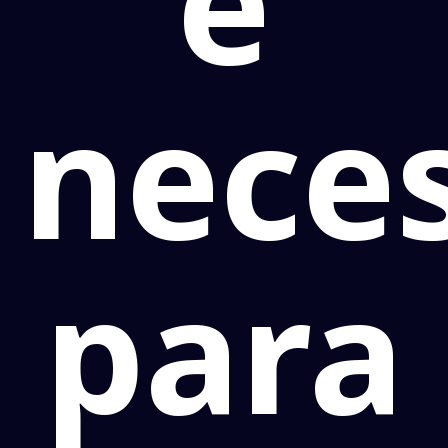
é
nece
para