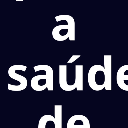
a
saúd
de