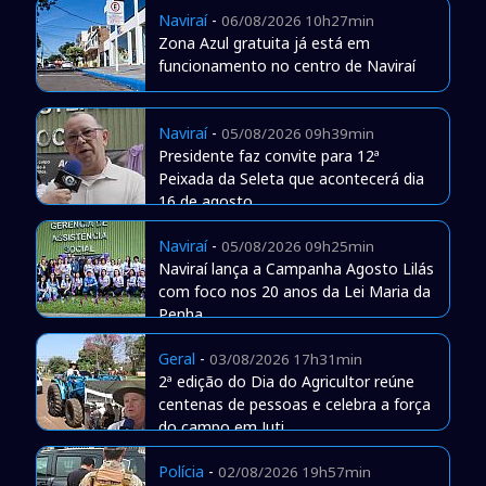
Naviraí
-
06/08/2026 10h27min
Zona Azul gratuita já está em
funcionamento no centro de Naviraí
Naviraí
-
05/08/2026 09h39min
Presidente faz convite para 12ª
Peixada da Seleta que acontecerá dia
16 de agosto
Naviraí
-
05/08/2026 09h25min
Naviraí lança a Campanha Agosto Lilás
com foco nos 20 anos da Lei Maria da
Penha
Geral
-
03/08/2026 17h31min
2ª edição do Dia do Agricultor reúne
centenas de pessoas e celebra a força
do campo em Juti
Polícia
-
02/08/2026 19h57min