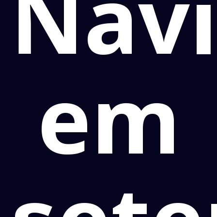
Navi
em