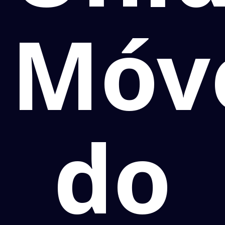
Móv
do