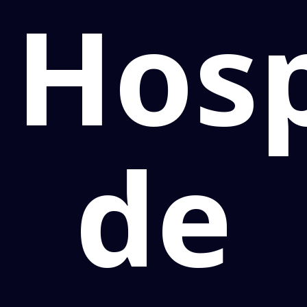
Hosp
de