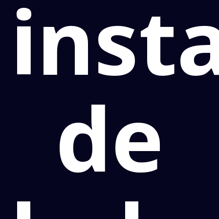
inst
de