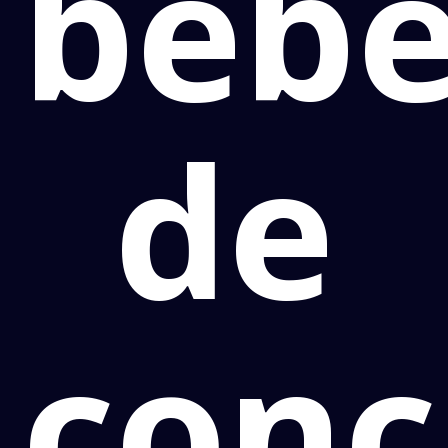
beb
de
conc