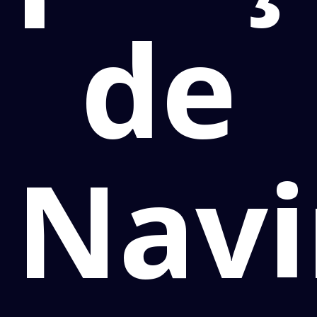
de
Navi