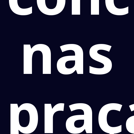
nas
praç