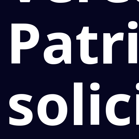
Patr
solic