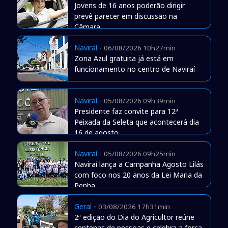
Jovens de 16 anos poderão dirigir
prevê parecer em discussão na
Câmara
Naviraí
-
06/08/2026 10h27min
Zona Azul gratuita já está em
funcionamento no centro de Naviraí
Naviraí
-
05/08/2026 09h39min
Presidente faz convite para 12ª
Peixada da Seleta que acontecerá dia
16 de agosto
Naviraí
-
05/08/2026 09h25min
Naviraí lança a Campanha Agosto Lilás
com foco nos 20 anos da Lei Maria da
Penha
Geral
-
03/08/2026 17h31min
2ª edição do Dia do Agricultor reúne
centenas de pessoas e celebra a força