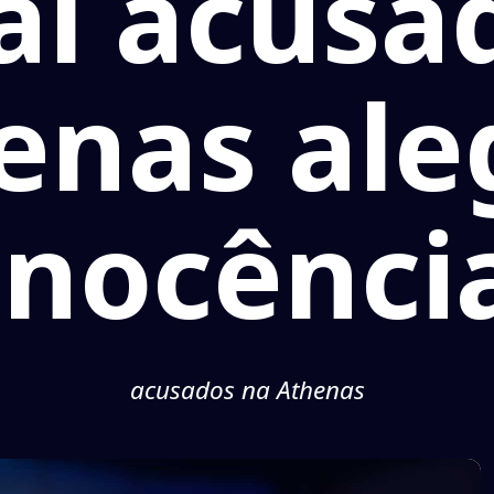
aí acusa
enas al
inocênci
acusados na Athenas