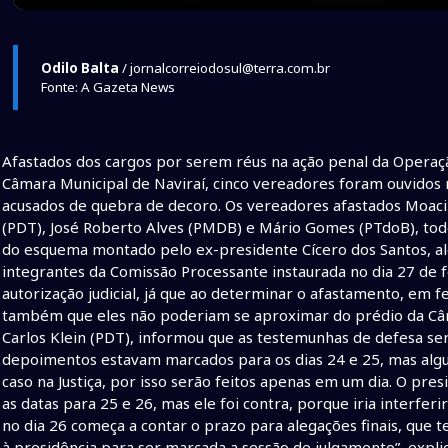
Odilo Balta
/ jornalcorreiodosul@terra.com.br
Fonte: A Gazeta News
Afastados dos cargos por serem réus na ação penal da Opera
Câmara Municipal de Naviraí, cinco vereadores foram ouvidos 
acusados de quebra de decoro. Os vereadores afastados Moacir
(PDT), José Roberto Alves (PMDB) e Mário Gomes (PTdoB), todo
do esquema montado pelo ex-presidente Cícero dos Santos, a
integrantes da Comissão Processante instaurada no dia 27 de 
autorização judicial, já que ao determinar o afastamento, em f
também que eles não poderiam se aproximar do prédio da Câm
Carlos Klein (PDT), informou que as testemunhas de defesa ser
depoimentos estavam marcados para os dias 24 e 25, mas alg
caso na Justiça, por isso serão feitos apenas em um dia. O pr
as datas para 25 e 26, mas ele foi contra, porque iria interfe
no dia 26 começa a contar o prazo para alegações finais, que 
à presidência para ser marcada a sessão de julgamento”, expli