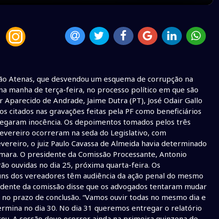
ção Atenas, que desvendou um esquema de corrupção na
na manha de terça-feira, no processo político em que são
 Aparecido de Andrade, Jaime Dutra (PT), José Odair Gallo
s citados nas gravações feitas pela PF como beneficiários
legaram inocência. Os depoimentos tomados pelos três
fevereiro ocorreram na seda do Legislativo, com
evereiro, o juiz Paulo Cavassa de Almeida havia determinado
ara. O presidente da Comissão Processante, Antonio
ão ouvidas no dia 25, próxima quarta-feira. Os
uns dos vereadores têm audiência da ação penal do mesmo
esidente da comissão disse que os advogados tentaram mudar
rir no prazo de conclusão. “Vamos ouvir todas no mesmo dia e
termina no dia 30. No dia 31 queremos entregar o relatório
cou. A sessão deve ocorrer ainda na primeira quinzena de