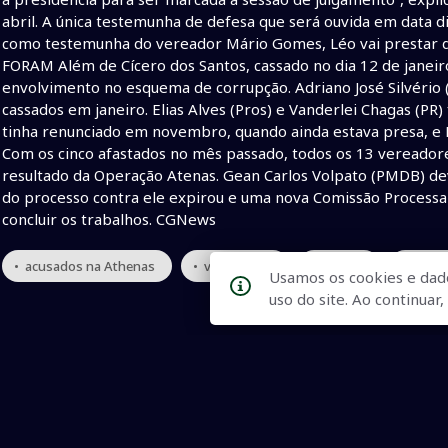
abril. A única testemunha de defesa que será ouvida em data d
como testemunha do vereador Mário Gomes, Léo vai prestar d
FORAM Além de Cícero dos Santos, cassado no dia 12 de janei
envolvimento no esquema de corrupção. Adriano José Silvério (
cassados em janeiro. Elias Alves (Pros) e Vanderlei Chagas (PR
tinha renunciado em novembro, quando ainda estava presa, e
Com os cinco afastados no mês passado, todos os 13 vereador
resultado da Operação Atenas. Gean Carlos Volpato (PMDB) deve
do processo contra ele expirou e uma nova Comissão Processan
concluir os trabalhos. CGNews
• acusados na Athenas
• vereadores
• Naviraí
• inocê
Usamos os cookies e dad
uso do site. Ao continua