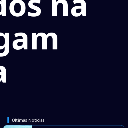
dos na
egam
a
Últimas Notícias