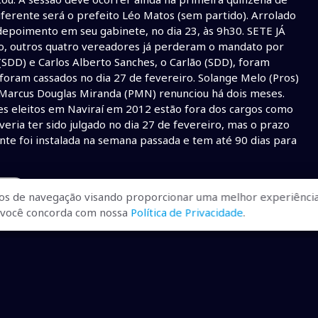
iferente será o prefeito Léo Matos (sem partido). Arrolado
epoimento em seu gabinete, no dia 23, às 9h30. SETE JÁ
ro, outros quatro vereadores já perderam o mandato por
SDD) e Carlos Alberto Sanches, o Carlão (SDD), foram
) foram cassados no dia 27 de fevereiro. Solange Melo (Pros)
 Marcus Douglas Miranda (PMN) renunciou há dois meses.
es eleitos em Naviraí em 2012 estão fora dos cargos como
ria ter sido julgado no dia 27 de fevereiro, mas o prazo
te foi instalada na semana passada e tem até 90 dias para
ncia
os de navegação visando proporcionar uma melhor experiência
r, você concorda com nossa
Política de Privacidade
.