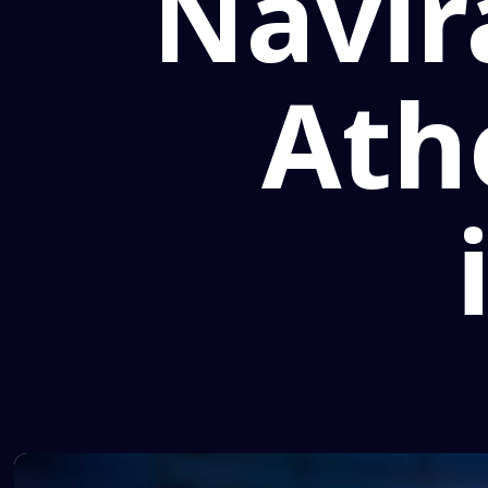
Navir
Ath