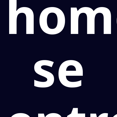
hom
se