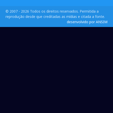
© 2007 - 2026 Todos os direitos reservados. Permitida a
reprodução desde que creditadas as mídias e citada a fonte.
desenvolvido por ANSIM