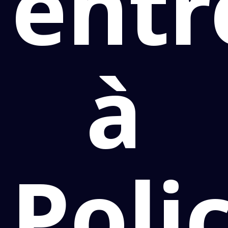
entr
à
Poli