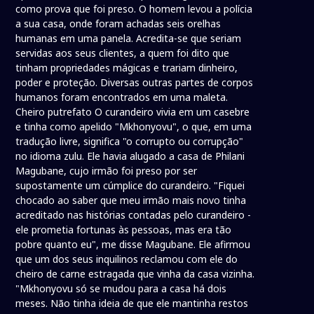
como prova que foi preso. O homem levou a polícia
a sua casa, onde foram achadas seis orelhas
humanas em uma panela. Acredita-se que seriam
servidas aos seus clientes, a quem foi dito que
tinham propriedades mágicas e trariam dinheiro,
poder e proteção. Diversas outras partes de corpos
humanos foram encontrados em uma maleta.
Cheiro putrefato O curandeiro vivia em um casebre
e tinha como apelido "Mkhonyovu", o que, em uma
tradução livre, significa "o corrupto ou corrupção"
no idioma zulu. Ele havia alugado a casa de Philani
Magubane, cujo irmão foi preso por ser
supostamente um cúmplice do curandeiro. "Fiquei
chocado ao saber que meu irmão mais novo tinha
acreditado nas histórias contadas pelo curandeiro -
ele prometia fortunas às pessoas, mas era tão
pobre quanto eu", me disse Magubane. Ele afirmou
que um dos seus inquilinos reclamou com ele do
cheiro de carne estragada que vinha da casa vizinha.
"Mkhonyovu só se mudou para a casa há dois
meses. Não tinha ideia de que ele mantinha restos