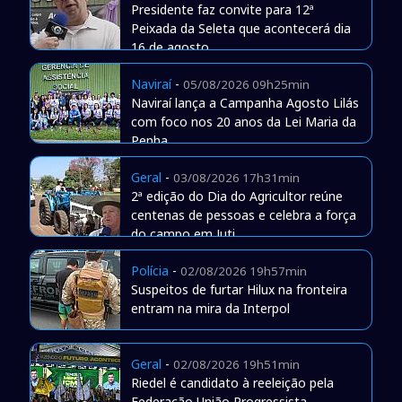
Presidente faz convite para 12ª
Peixada da Seleta que acontecerá dia
16 de agosto
Naviraí
-
05/08/2026 09h25min
Naviraí lança a Campanha Agosto Lilás
com foco nos 20 anos da Lei Maria da
Penha
Geral
-
03/08/2026 17h31min
2ª edição do Dia do Agricultor reúne
centenas de pessoas e celebra a força
do campo em Juti
Polícia
-
02/08/2026 19h57min
Suspeitos de furtar Hilux na fronteira
entram na mira da Interpol
Geral
-
02/08/2026 19h51min
Riedel é candidato à reeleição pela
Federação União Progressista