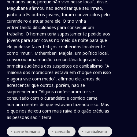
humanos aqui, porque não vivo nesse local", disse.
Magubane afirmou não acreditar que seu irmão,
junto a três outros jovens, foram convencidos pelo
curandeiro a atuar para ele. O trio vinha
enfrentando dificuldades para conseguir um
trabalho. O homem teria supostamente pedido aos
jovens para abrir covas no meio da noite para que
ele pudesse fazer feitiços conhecidos localmente
como "muti". Mthembeni Majola, um político local,
convocou uma reunião comunitária logo após a
primeira audiência dos suspeitos de canibalismo. "A
maioria dos moradores estava em choque com isso
e agora vive com medo", afirmou ele, antes de
acrescentar que outros, porém, não se
surpreenderam. "Alguns confessaram ter se
consultado com o curandeiro e comido carne
humana cientes de que estavam fazendo isso. Mas
o que nos deixou com mais raiva é o quão crédulas
as pessoas são." terra
• carne humana
• cansado
• canibalismo