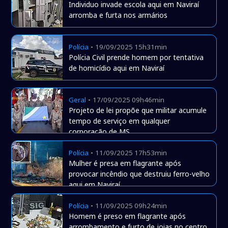
Individuo invade escola aqui em Naviraí
arromba e furta nos armários
-
Polícia
19/09/2025 15h31min
Polícia Civil prende homem por tentativa
de homicídio aqui em Naviraí
-
Geral
17/09/2025 09h46min
Projeto de lei propõe que militar acumule
tempo de serviço em qualquer
corporação de MS
-
Polícia
11/09/2025 17h53min
Mulher é presa em flagrante após
provocar incêndio que destruiu ferro-velho
aqui em Naviraí
-
Polícia
11/09/2025 09h24min
Homem é preso em flagrante após
arrombamento e furto de joias no centro