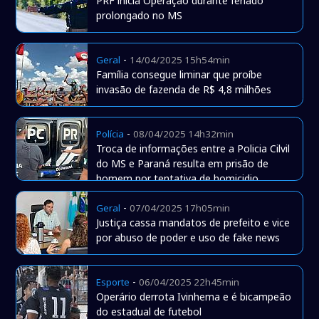
PRF inicia Operação durante feriado
prolongado no MS
-
Geral
14/04/2025 15h54min
Família consegue liminar que proíbe
invasão de fazenda de R$ 4,8 milhões
-
Polícia
08/04/2025 14h32min
Troca de informações entre a Policia Cilvil
do MS e Paraná resulta em prisão de
homem por tentativa de homicidio
-
Geral
07/04/2025 17h05min
Justiça cassa mandatos de prefeito e vice
por abuso de poder e uso de fake news
-
Esporte
06/04/2025 22h45min
Operário derrota Ivinhema e é bicampeão
do estadual de futebol