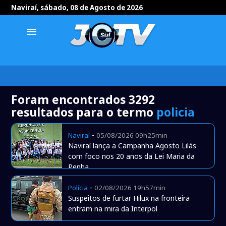
Naviraí, sábado, 08 de Agosto de 2026
menu
Foram encontrados 3292
resultados para o termo
policia
-
Naviraí
05/08/2026 09h25min
Naviraí lança a Campanha Agosto Lilás
com foco nos 20 anos da Lei Maria da
Penha
-
Polícia
02/08/2026 19h57min
Suspeitos de furtar Hilux na fronteira
entram na mira da Interpol