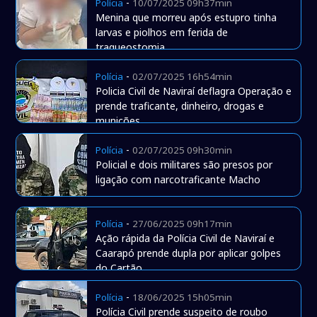
-
Polícia
10/07/2025 09h37min
Menina que morreu após estupro tinha
larvas e piolhos em ferida de
traqueostomia
-
Polícia
02/07/2025 16h54min
Policia Civil de Naviraí deflagra Operação e
prende traficante, dinheiro, drogas e
munições
-
Polícia
02/07/2025 09h30min
Policial e dois militares são presos por
ligação com narcotraficante Macho
-
Polícia
27/06/2025 09h17min
Ação rápida da Polícia Civil de Naviraí e
Caarapó prende dupla por aplicar golpes
do Cartão
-
Polícia
18/06/2025 15h05min
Polícia Civil prende suspeito de roubo