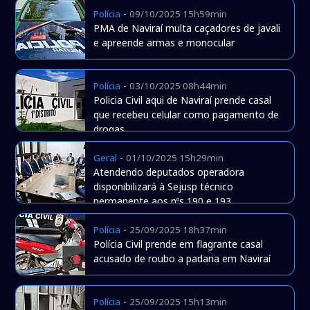
-
Polícia
09/10/2025 15h59min
PMA de Naviraí multa caçadores de javali
e apreende armas e monocular
-
Polícia
03/10/2025 08h44min
Policia Civil aqui de Naviraí prende casal
que recebeu celular como pagamento de
drogas
-
Geral
01/10/2025 15h29min
Atendendo deputados operadora
disponibilizará à Sejusp técnico
permanente aos nºs 190 e 193
-
Polícia
25/09/2025 18h37min
Polícia Civil prende em flagrante casal
acusado de roubo a padaria em Naviraí
-
Polícia
25/09/2025 15h13min