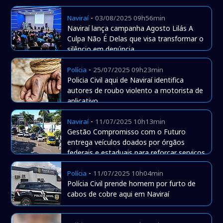
-
Naviraí
03/08/2025 09h56min
Naviraí lança campanha Agosto Lilás A
Culpa Não É Delas que visa transformar o
silêncio em denúncia
-
Polícia
25/07/2025 09h23min
Policia Civil aqui de Naviraí identifica
autores de roubo violento a motorista de
aplicativo
-
Naviraí
11/07/2025 10h13min
Gestão Compromisso com o Futuro
entrega veículos doados por órgãos
federais e estaduais para reforçar serviços
municipais
-
Polícia
11/07/2025 10h04min
Polícia Civil prende homem por furto de
cabos de cobre aqui em Naviraí