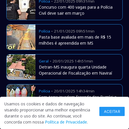
-
Polícia
22/01/2025 09h31min
Concurso com 400 vagas para a Polícia
Civil deve sair em março
-
Polícia
21/01/2025 09h51min
Pasta base avaliada em mais de R$ 15
milhões é apreendida em MS
-
Geral
20/01/2025 14h51min
Detran-MS inaugura quarta Unidade
Operacional de Fiscalização em Naviraí
-
Polícia
20/01/2025 14h34min
Sem-terra invadem fazenda dos Bumlai e
são expulsos
Usamos os cookies e dados de navegação
visando proporcionar uma melhor experiência
ACEITAR
durante o uso do site. Ao continuar, você
-
Polícia
19/01/2025 10h33min
concorda com nossa
Política de Privacidade
.
Confronto em campo de futebol teve 3