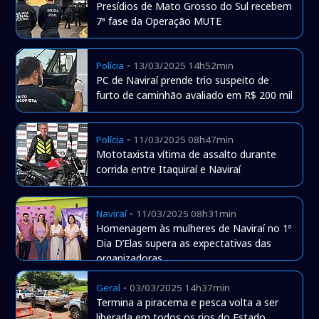
Presídios de Mato Grosso do Sul recebem
7ª fase da Operação MUTE
-
Polícia
13/03/2025 14h52min
PC de Naviraí prende trio suspeito de
furto de caminhão avaliado em R$ 200 mil
-
Polícia
11/03/2025 08h47min
Mototaxista vítima de assalto durante
corrida entre Itaquiraí e Naviraí
-
Naviraí
11/03/2025 08h31min
Homenagem às mulheres de Naviraí no 1º
Dia D’Elas supera as expectativas das
organizadoras
-
Geral
03/03/2025 14h37min
Termina a piracema e pesca volta a ser
liberada em todos os rios do Estado