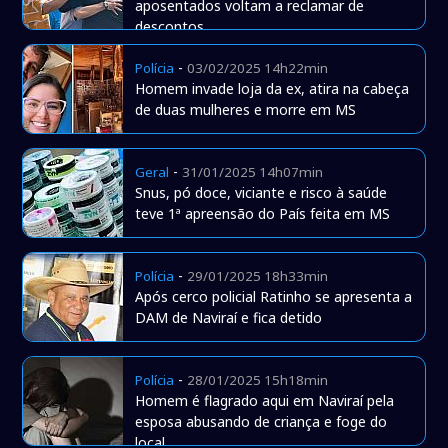
aposentados voltam a reclamar de
descontos
-
Polícia
03/02/2025 14h22min
Homem invade loja da ex, atira na cabeça
de duas mulheres e morre em MS
-
Geral
31/01/2025 14h07min
Snus, pó doce, viciante e risco à saúde
teve 1ª apreensão do País feita em MS
-
Polícia
29/01/2025 18h33min
Após cerco policial Ratinho se apresenta a
DAM de Naviraí e fica detido
-
Polícia
28/01/2025 15h18min
Homem é flagrado aqui em Naviraí pela
esposa abusando de criança e foge do
local