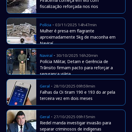
Piracema começa em MS com
fiscalização reforçada nos rios
-
Polícia
03/11/2025 14h47min
Mulher é presa em flagrante
aproximadamente 5kg de maconha em
Naviraí
-
Naviraí
30/10/2025 16h20min
Polícia Militar, Detarn e Gerência de
Trânsito firmam pacto para reforçar a
segurança viária
-
Geral
28/10/2025 09h59min
Falhas da Oi tiram 190 e 193 do ar pela
terceira vez em dois meses
-
Geral
27/10/2025 09h15min
Riedel manda investigar invasão para
separar criminosos de indígenas