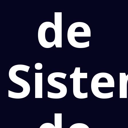
de
Sist