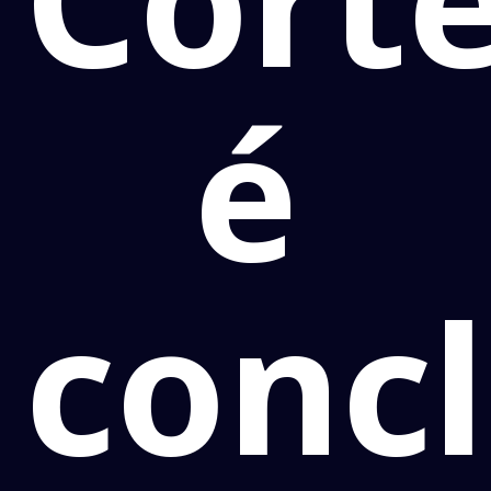
é
conc