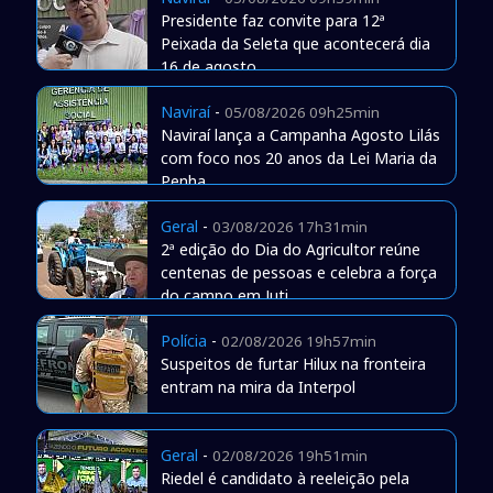
Presidente faz convite para 12ª
Peixada da Seleta que acontecerá dia
16 de agosto
Naviraí
-
05/08/2026 09h25min
Naviraí lança a Campanha Agosto Lilás
com foco nos 20 anos da Lei Maria da
Penha
Geral
-
03/08/2026 17h31min
2ª edição do Dia do Agricultor reúne
centenas de pessoas e celebra a força
do campo em Juti
Polícia
-
02/08/2026 19h57min
Suspeitos de furtar Hilux na fronteira
entram na mira da Interpol
Geral
-
02/08/2026 19h51min
Riedel é candidato à reeleição pela