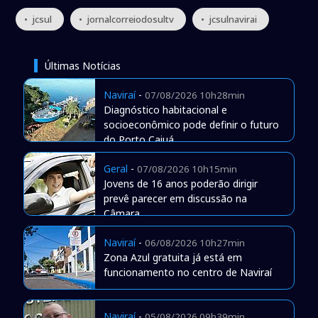
• jcsul
• jornalcorreiodosultv
• jcsulnavirai
Últimas Notícias
Naviraí
-
07/08/2026 10h28min
Diagnóstico habitacional e
socioeconômico pode definir o futuro
do Porto Caiuá
Geral
-
07/08/2026 10h15min
Jovens de 16 anos poderão dirigir
prevê parecer em discussão na
Câmara
Naviraí
-
06/08/2026 10h27min
Zona Azul gratuita já está em
funcionamento no centro de Naviraí
Naviraí
-
05/08/2026 09h39min