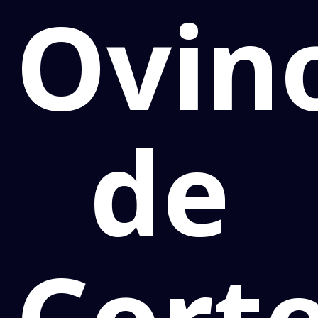
Ovin
de
Cort