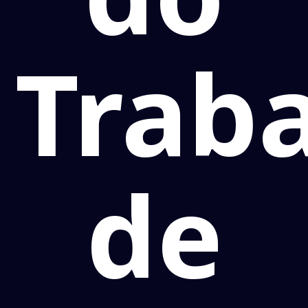
Trab
de