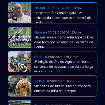
Naviraí
-
05/08/2026 09h39min
Presidente faz convite para 12ª
Peixada da Seleta que acontecerá dia
16 de agosto
Naviraí
-
05/08/2026 09h25min
Naviraí lança a Campanha Agosto Lilás
com foco nos 20 anos da Lei Maria da
Penha
Geral
-
03/08/2026 17h31min
2ª edição do Dia do Agricultor reúne
centenas de pessoas e celebra a força
do campo em Juti
Polícia
-
02/08/2026 19h57min
Suspeitos de furtar Hilux na fronteira
entram na mira da Interpol