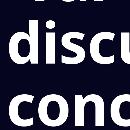
disc
con