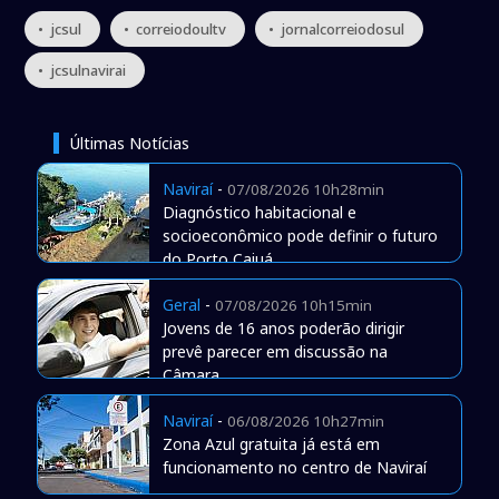
• jcsul
• correiodoultv
• jornalcorreiodosul
• jcsulnavirai
Últimas Notícias
Naviraí
-
07/08/2026 10h28min
Diagnóstico habitacional e
socioeconômico pode definir o futuro
do Porto Caiuá
Geral
-
07/08/2026 10h15min
Jovens de 16 anos poderão dirigir
prevê parecer em discussão na
Câmara
Naviraí
-
06/08/2026 10h27min
Zona Azul gratuita já está em
funcionamento no centro de Naviraí