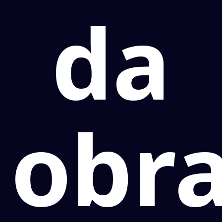
da
obr