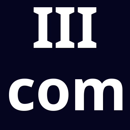
III
com