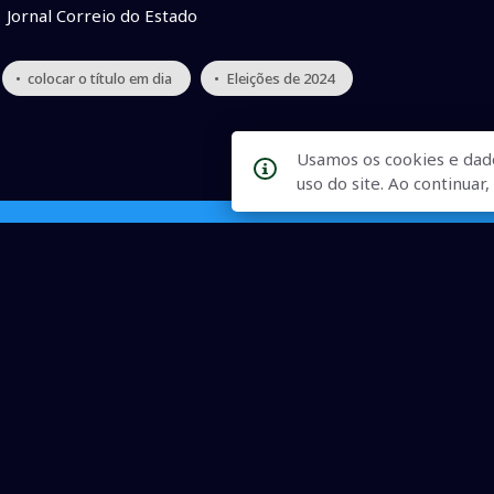
Jornal Correio do Estado
• colocar o título em dia
• Eleições de 2024
Usamos os cookies e dad
uso do site. Ao continua
Qualidade na Informação
As principais notícias, as mais relevantes, a todo o tempo, at
informado.
On-line desde 01 de julho de 2007
O JCSul Não se responsabiliza pelo uso das informações econômicas/clima dispon