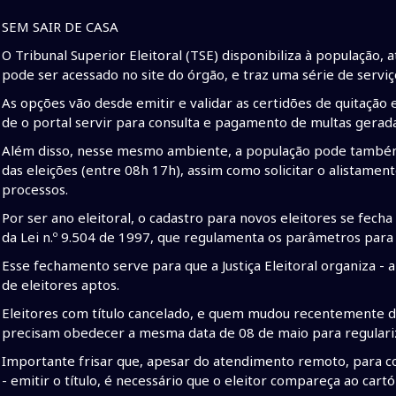
SEM SAIR DE CASA
O Tribunal Superior Eleitoral (TSE) disponibiliza à população
pode ser acessado no site do órgão, e traz uma série de ser
As opções vão desde emitir e validar as certidões de quitação e
de o portal servir para consulta e pagamento de multas geradas
Além disso, nesse mesmo ambiente, a população pode também jus
das eleições (entre 08h 17h), assim como solicitar o alistamen
processos.
Por ser ano eleitoral, o cadastro para novos eleitores se fech
da Lei n.º 9.504 de 1997, que regulamenta os parâmetros para 
Esse fechamento serve para que a Justiça Eleitoral organiza
de eleitores aptos.
Eleitores com título cancelado, e quem mudou recentemente de 
precisam obedecer a mesma data de 08 de maio para regulariz
Importante frisar que, apesar do atendimento remoto, para col
- emitir o título, é necessário que o eleitor compareça ao cartór