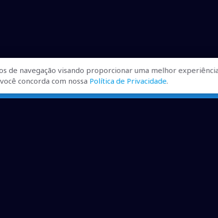
os de navegação visando proporcionar uma melhor experiência
r, você concorda com nossa
Política de Privacidade
.
ualizadas, pra você ficar bem
ibilizados.