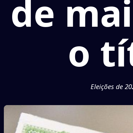
de mai
o t
Eleições de 2