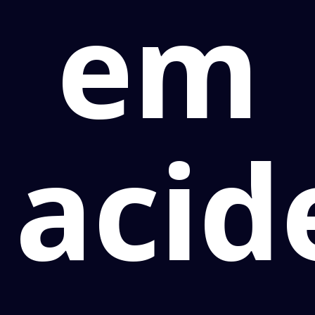
em
acid