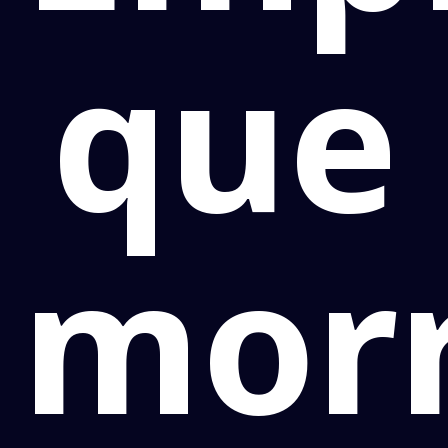
que
mor