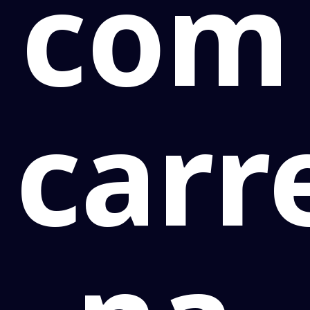
com
carr