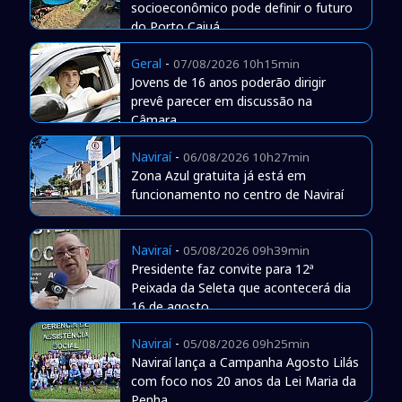
socioeconômico pode definir o futuro
do Porto Caiuá
Geral
-
07/08/2026 10h15min
Jovens de 16 anos poderão dirigir
prevê parecer em discussão na
Câmara
Naviraí
-
06/08/2026 10h27min
Zona Azul gratuita já está em
funcionamento no centro de Naviraí
Naviraí
-
05/08/2026 09h39min
Presidente faz convite para 12ª
Peixada da Seleta que acontecerá dia
16 de agosto
Naviraí
-
05/08/2026 09h25min
Naviraí lança a Campanha Agosto Lilás
com foco nos 20 anos da Lei Maria da
Penha