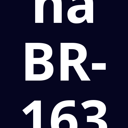
na
BR-
163