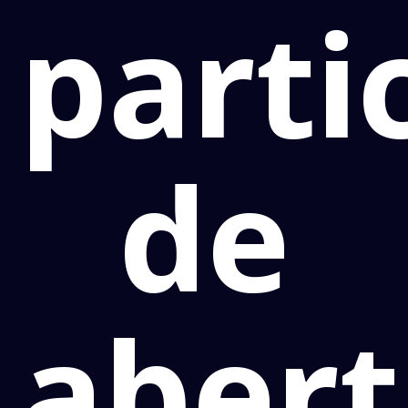
parti
de
abert