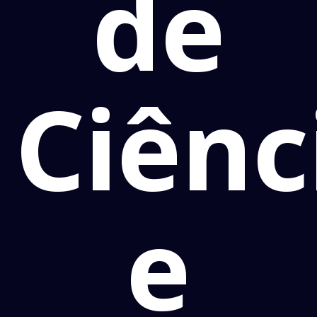
de
Ciênc
e