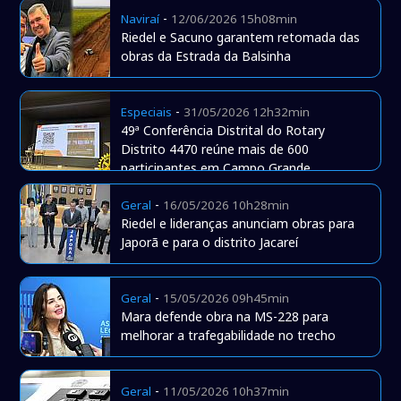
-
Naviraí
12/06/2026 15h08min
Riedel e Sacuno garantem retomada das
obras da Estrada da Balsinha
-
Especiais
31/05/2026 12h32min
49ª Conferência Distrital do Rotary
Distrito 4470 reúne mais de 600
participantes em Campo Grande
-
Geral
16/05/2026 10h28min
Riedel e lideranças anunciam obras para
Japorã e para o distrito Jacareí
-
Geral
15/05/2026 09h45min
Mara defende obra na MS-228 para
melhorar a trafegabilidade no trecho
-
Geral
11/05/2026 10h37min