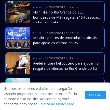
-
Geral
07/05/2024 15h27min
No 1º dia no Rio Grande do Sul,
bombeiros de MS resgatam 154 pessoas,
todas com vida
-
Geral
06/05/2024 16h45min
MS abre pontos de arrecadação oficiais
para apoio às vítimas do RS
-
Geral
02/05/2024 15h19min
Riedel enviará helicóptero para ajudar no
resgate de vítimas no Rio Grande do Sul
-
Geral
23/04/2024 14h28min
Usamos os cookies e dados de navegação
Riedel conta com prefeitos para asfaltar
visando proporcionar uma melhor experiência
todas as ruas de MS e extinguir pobreza
ACEITAR
durante o uso do site. Ao continuar, você
concorda com nossa
Política de Privacidade
.
-
Naviraí
19/04/2024 10h24min