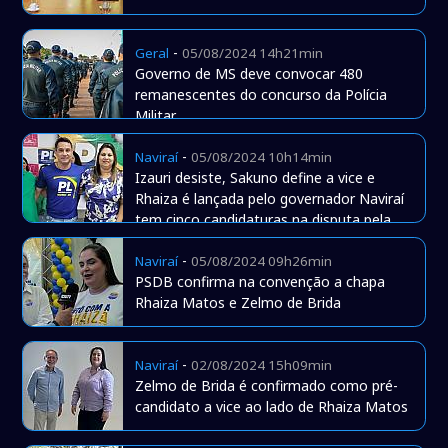
-
Geral
05/08/2024 14h21min
Governo de MS deve convocar 480
remanescentes do concurso da Polícia
Militar
-
Naviraí
05/08/2024 10h14min
Izauri desiste, Sakuno define a vice e
Rhaiza é lançada pelo governador Naviraí
tem cinco candidaturas na disputa pela
Prefei
-
Naviraí
05/08/2024 09h26min
PSDB confirma na convenção a chapa
Rhaiza Matos e Zelmo de Brida
-
Naviraí
02/08/2024 15h09min
Zelmo de Brida é confirmado como pré-
candidato a vice ao lado de Rhaiza Matos