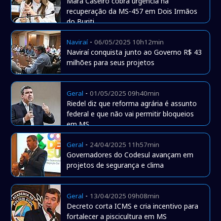
Mara Caseiro cobra urgência na
recuperação da MS-457 em Dois Irmãos
do Buriti
-
Naviraí
06/05/2025 10h12min
Naviraí conquista junto ao Governo R$ 43
milhões para seus projetos
-
Geral
01/05/2025 09h40min
Riedel diz que reforma agrária é assunto
federal e que não vai permitir bloqueios
em MS
-
Geral
24/04/2025 11h57min
Governadores do Codesul avançam em
projetos de segurança e clima
-
Geral
13/04/2025 09h08min
Decreto corta ICMS e cria incentivo para
fortalecer a piscicultura em MS