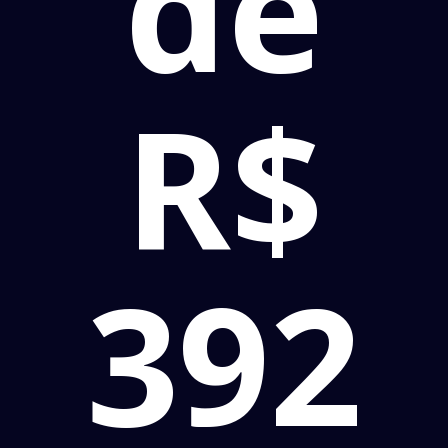
de
R$
392