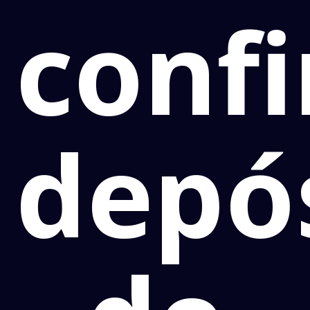
conf
depó