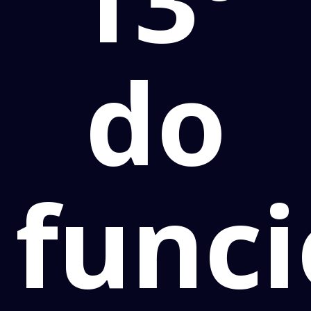
do
func