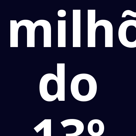
milh
do
13º