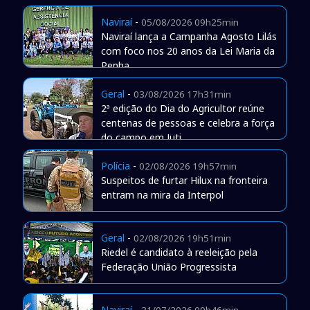
Naviraí
-
05/08/2026 09h25min
Naviraí lança a Campanha Agosto Lilás
com foco nos 20 anos da Lei Maria da
Penha
Geral
-
03/08/2026 17h31min
2ª edição do Dia do Agricultor reúne
centenas de pessoas e celebra a força
do campo em Juti
Polícia
-
02/08/2026 19h57min
Suspeitos de furtar Hilux na fronteira
entram na mira da Interpol
Geral
-
02/08/2026 19h51min
Riedel é candidato à reeleição pela
Federação União Progressista
Naviraí
-
31/07/2026 09h46min