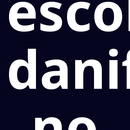
esco
dani
no