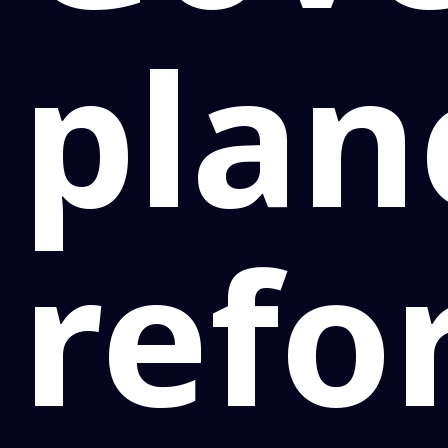
plan
refo